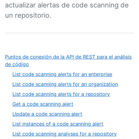
actualizar alertas de code scanning de
un repositorio.
Puntos de conexión de la API de REST para el análisis
,
de código
1
,
List code scanning alerts for an enterprise
of
1
,
List code scanning alerts for an organization
1
of
2
,
List code scanning alerts for a repository
13
of
3
,
Get a code scanning alert
13
of
4
,
Update a code scanning alert
13
of
5
,
List instances of a code scanning alert
13
of
6
,
List code scanning analyses for a repository
13
of