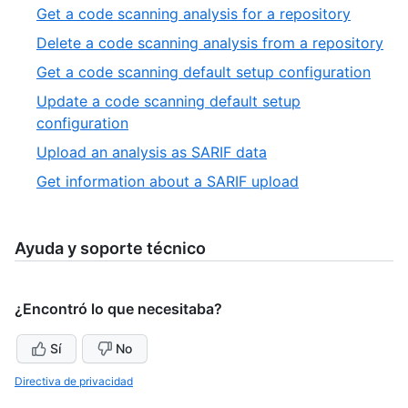
7
,
Get a code scanning analysis for a repository
13
of
8
,
Delete a code scanning analysis from a repository
13
of
9
,
Get a code scanning default setup configuration
13
of
10
Update a code scanning default setup
13
of
,
configuration
13
11
,
Upload an analysis as SARIF data
of
12
,
Get information about a SARIF upload
13
of
13
13
of
13
Ayuda y soporte técnico
¿Encontró lo que necesitaba?
Sí
No
Directiva de privacidad