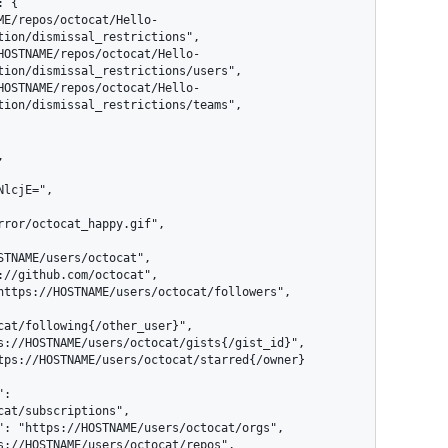
tion/dismissal_restrictions",

tion/dismissal_restrictions/users",

tion/dismissal_restrictions/teams",

rror/octocat_happy.gif",

cat/following{/other_user}",

at/subscriptions",
