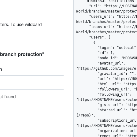
    "dismissal_restrictions": {

      "url": "https://HOSTNAME/repos/octocat/Hello-
World/branches/master/protec
      "users_url": "https://HOSTNAME/repos/octocat/Hello-
World/branches/master/protec
ters. To use wildcard
      "teams_url": "https://HOSTNAME/repos/octocat/Hello-
World/branches/master/protec
      "users": [

        {

          "login": "octocat",

          "id": 1,

branch protection"
          "node_id": "MDQ6VXNlcjE=",

          "avatar_url": 
n
"https://github.com/images/e
          "gravatar_id": "",

          "url": "https://HOSTNAME/users/octocat",

          "html_url": "https://github.com/octocat",

          "followers_url": "https://HOSTNAME/users/octocat/followers",

          "following_url": 
ot found
"https://HOSTNAME/users/octo
          "gists_url": "https://HOSTNAME/users/octocat/gists{/gist_id}",

          "starred_url": "https://HOSTNAME/users/octocat/starred{/owner}
{/repo}",

          "subscriptions_url": 
"https://HOSTNAME/users/octoc
          "organizations_url": "https://HOSTNAME/users/octocat/orgs",

          "repos_url": "https://HOSTNAME/users/octocat/repos",
