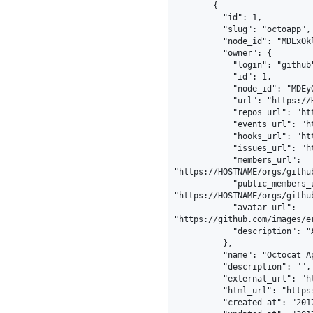
        {

          "id": 1,

          "slug": "octoapp",

          "node_id": "MDExOkludGVncmF0aW9uMQ==",

          "owner": {

            "login": "github",

            "id": 1,

            "node_id": "MDEyOk9yZ2FuaXphdGlvbjE=",

            "url": "https://HOSTNAME/orgs/github",

            "repos_url": "https://HOSTNAME/orgs/github/repos",

            "events_url": "https://HOSTNAME/orgs/github/events",

            "hooks_url": "https://HOSTNAME/orgs/github/hooks",

            "issues_url": "https://HOSTNAME/orgs/github/issues",

            "members_url": 
"https://HOSTNAME/orgs/github
            "public_members_url": 
"https://HOSTNAME/orgs/githu
            "avatar_url": 
"https://github.com/images/e
            "description": "A great organization"

          },

          "name": "Octocat App",

          "description": "",

          "external_url": "https://example.com",

          "html_url": "https://github.com/apps/octoapp",

          "created_at": "2017-07-08T16:18:44-04:00",
