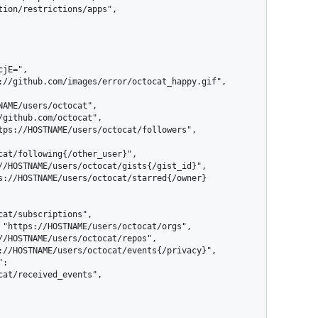
tion/restrictions/apps",

cat/following{/other_user}",

at/subscriptions",

at/received_events",
