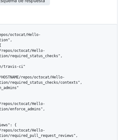
Esquema de respuesta
ion",

tion/required_status_checks",

tion/required_status_checks/contexts",

ion/enforce_admins",

tion/required_pull_request_reviews",
