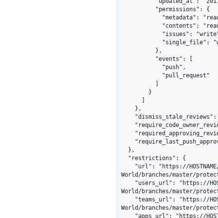
          "updated_at": "2017-07-08T16:18:44-04:00",

          "permissions": {

            "metadata": "read",

            "contents": "read",

            "issues": "write",

            "single_file": "write"

          },

          "events": [

            "push",

            "pull_request"

          ]

        }

      ]

    },

    "dismiss_stale_reviews": true,

    "require_code_owner_reviews": true,

    "required_approving_review_count": 2,

    "require_last_push_approval": true

  },

  "restrictions": {

    "url": "https://HOSTNAME/repos/octocat/Hello-
World/branches/master/protect
    "users_url": "https://HOSTNAME/repos/octocat/Hello-
World/branches/master/protec
    "teams_url": "https://HOSTNAME/repos/octocat/Hello-
World/branches/master/protec
    "apps_url": "https://HOSTNAME/repos/octocat/Hello-