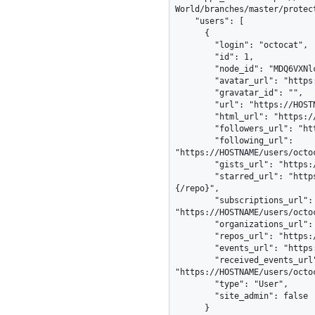
World/branches/master/protec
    "users": [

      {

        "login": "octocat",

        "id": 1,

        "node_id": "MDQ6VXNlcjE=",

        "avatar_url": "https://github.com/images/error/octocat_happy.gif",

        "gravatar_id": "",

        "url": "https://HOSTNAME/users/octocat",

        "html_url": "https://github.com/octocat",

        "followers_url": "https://HOSTNAME/users/octocat/followers",

        "following_url": 
"https://HOSTNAME/users/octo
        "gists_url": "https://HOSTNAME/users/octocat/gists{/gist_id}",

        "starred_url": "https://HOSTNAME/users/octocat/starred{/owner}
{/repo}",

        "subscriptions_url": 
"https://HOSTNAME/users/octoc
        "organizations_url": "https://HOSTNAME/users/octocat/orgs",

        "repos_url": "https://HOSTNAME/users/octocat/repos",

        "events_url": "https://HOSTNAME/users/octocat/events{/privacy}",

        "received_events_url": 
"https://HOSTNAME/users/octoc
        "type": "User",

        "site_admin": false

      }
