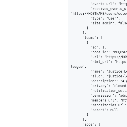
          "events_url": "https://HOSTNAME/users/octocat/events{/privacy}",

          "received_events_url": 
"https://HOSTNAME/users/octoc
          "type": "User",

          "site_admin": false

        }

      ],

      "teams": [

        {

          "id": 1,

          "node_id": "MDQ6VGVhbTE=",

          "url": "https://HOSTNAME/teams/1",

          "html_url": "https://github.com/orgs/github/teams/justice-
league",

          "name": "Justice League",

          "slug": "justice-league",

          "description": "A great team.",

          "privacy": "closed",

          "notification_setting": "notifications_enabled",

          "permission": "admin",

          "members_url": "https://HOSTNAME/teams/1/members{/member}",

          "repositories_url": "https://HOSTNAME/teams/1/repos",

          "parent": null

        }

      ],

      "apps": [
