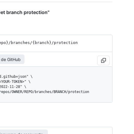
et branch protection"
epo}
/branches
/{branch}
/protection
 de GitHub
/repos/OWNER/REPO/branches/BRANCH/protection