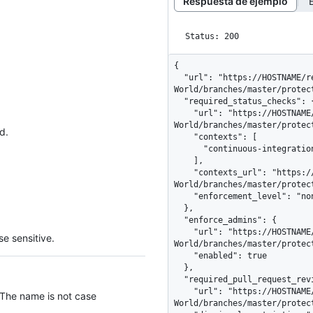
Respuesta de ejemplo
Status: 200
{

  "url": "https://HOSTNAME/repos/octocat/Hello-
World/branches/master/protect
  "required_status_checks": {

    "url": "https://HOSTNAME/repos/octocat/Hello-
World/branches/master/protec
d.
    "contexts": [

      "continuous-integration/travis-ci"

    ],

    "contexts_url": "https://HOSTNAME/repos/octocat/Hello-
World/branches/master/protec
    "enforcement_level": "non_admins"

  },

  "enforce_admins": {

    "url": "https://HOSTNAME/repos/octocat/Hello-
e sensitive.
World/branches/master/protect
    "enabled": true

  },

  "required_pull_request_reviews": {

    "url": "https://HOSTNAME/repos/octocat/Hello-
 The name is not case
World/branches/master/protec