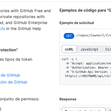
Ejemplos de código para "G
tories with GitHub Free and
rivate repositories with
d, and GitHub Enterprise
Ejemplo de solicitud
cts
in the GitHub Help
/repos
/{owner}
/{r
GET
cURL
JavaScript
CLI
otection"
es tipos de token
curl -L \

  -H "Accept: application/vnd.github+json" \

  -H "Authorization: Bearer <YOUR-TOKEN>" \

  -H "X-GitHub-Api-Version: 2022-11-28" \

n de GitHub
  http(s)://HOSTNAME/api/v3
ación de GitHub
conjunto de permisos:
Response
)