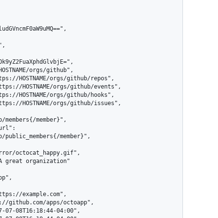
/members{/member}",

b/public_members{/member}",

rror/octocat_happy.gif",
