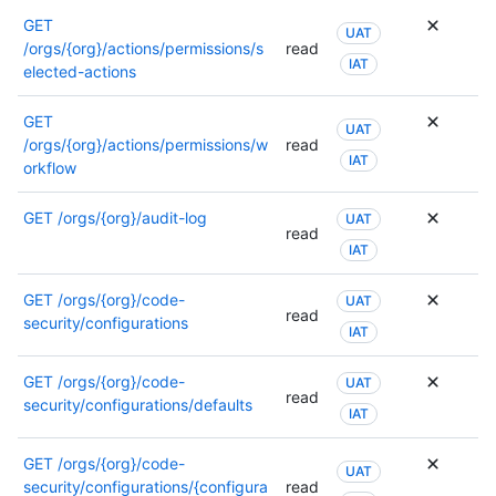
de
GET
conexió
UAT
/orgs/{org}/actions/permissions/s
read
IAT
elected-actions
GET
UAT
/orgs/{org}/actions/permissions/w
read
IAT
orkflow
GET
/orgs/{org}/audit-log
UAT
read
IAT
GET
/orgs/{org}/code-
UAT
read
security/configurations
IAT
GET
/orgs/{org}/code-
UAT
read
security/configurations/defaults
IAT
GET
/orgs/{org}/code-
UAT
security/configurations/{configura
read