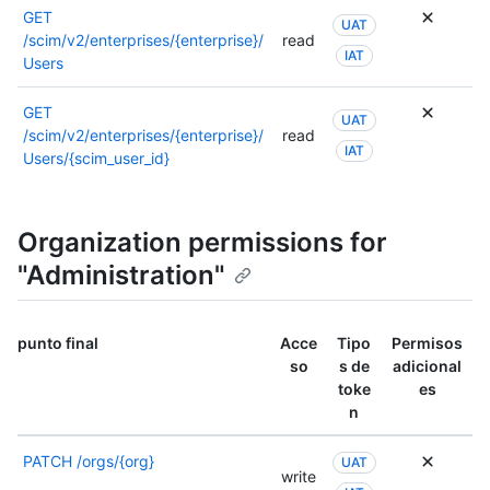
GET
UAT
/scim/v2/enterprises/{enterprise}/
read
IAT
Users
GET
UAT
/scim/v2/enterprises/{enterprise}/
read
IAT
Users/{scim_user_id}
Organization permissions for
"Administration"
punto final
Acce
Tipo
Permisos
so
s de
adicional
toke
es
n
PATCH
/orgs/{org}
UAT
write