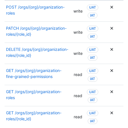
punto
POST
/orgs/{org}/organization-
UAT
write
de
roles
IAT
conexió
PATCH
/orgs/{org}/organization-
UAT
write
roles/{role_id}
IAT
DELETE
/orgs/{org}/organization-
UAT
write
roles/{role_id}
IAT
GET
/orgs/{org}/organization-
UAT
read
fine-grained-permissions
IAT
GET
/orgs/{org}/organization-
UAT
read
roles
IAT
GET
/orgs/{org}/organization-
UAT
read
roles/{role_id}
IAT