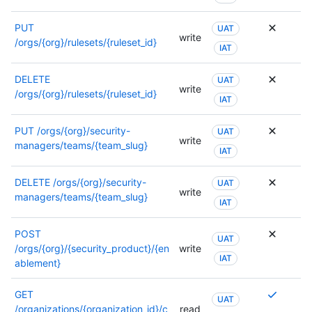
PUT
UAT
write
/orgs/{org}/rulesets/{ruleset_id}
IAT
DELETE
UAT
write
/orgs/{org}/rulesets/{ruleset_id}
IAT
PUT
/orgs/{org}/security-
UAT
write
managers/teams/{team_slug}
IAT
DELETE
/orgs/{org}/security-
UAT
write
managers/teams/{team_slug}
IAT
POST
UAT
/orgs/{org}/{security_product}/{en
write
IAT
ablement}
Se
GET
UAT
requier
/organizations/{organization_id}/c
read