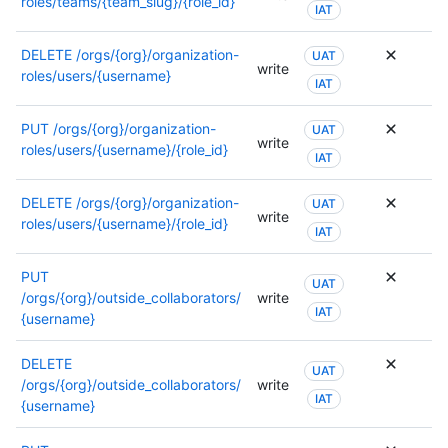
roles/teams/{team_slug}/{role_id}
IAT
DELETE
/orgs/{org}/organization-
UAT
write
roles/users/{username}
IAT
PUT
/orgs/{org}/organization-
UAT
write
roles/users/{username}/{role_id}
IAT
DELETE
/orgs/{org}/organization-
UAT
write
roles/users/{username}/{role_id}
IAT
PUT
UAT
/orgs/{org}/outside_collaborators/
write
IAT
{username}
DELETE
UAT
/orgs/{org}/outside_collaborators/
write
IAT
{username}