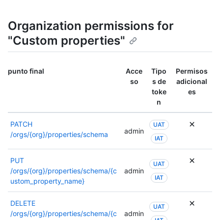
Organization permissions for
"Custom properties"
punto final
Acce
Tipo
Permisos
so
s de
adicional
toke
es
n
PATCH
UAT
admin
/orgs/{org}/properties/schema
IAT
PUT
UAT
/orgs/{org}/properties/schema/{c
admin
IAT
ustom_property_name}
DELETE
UAT
/orgs/{org}/properties/schema/{c
admin