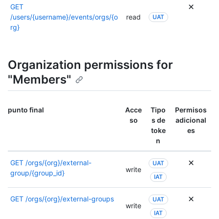
la
GET
punto
los
docume
/users/{username}/events/orgs/{o
read
UAT
de
permiso
de
rg}
conexió
consult
este
la
punto
docume
de
de
Organization permissions for
conexió
este
"Members"
punto
de
conexió
punto final
Acce
Tipo
Permisos
so
s de
adicional
toke
es
n
GET
/orgs/{org}/external-
UAT
write
group/{group_id}
IAT
GET
/orgs/{org}/external-groups
UAT
write
IAT