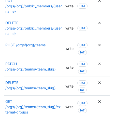
PUT
/orgs/{org}/public_members/{user
write
UAT
name}
DELETE
/orgs/{org}/public_members/{user
write
UAT
name}
POST
/orgs/{org}/teams
UAT
write
IAT
PATCH
UAT
write
/orgs/{org}/teams/{team_slug}
IAT
DELETE
UAT
write
/orgs/{org}/teams/{team_slug}
IAT
GET
UAT
/orgs/{org}/teams/{team_slug}/ex
write
IAT
ternal-groups