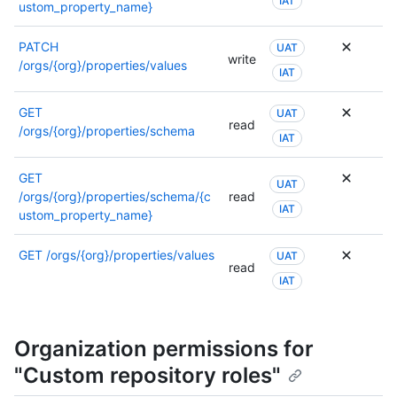
IAT
ustom_property_name}
PATCH
UAT
write
/orgs/{org}/properties/values
IAT
GET
UAT
read
/orgs/{org}/properties/schema
IAT
GET
UAT
/orgs/{org}/properties/schema/{c
read
IAT
ustom_property_name}
GET
/orgs/{org}/properties/values
UAT
read
IAT
Organization permissions for
"Custom repository roles"