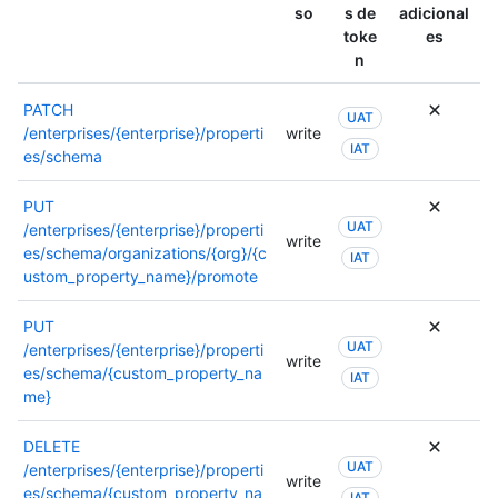
so
s de
adicional
toke
es
n
PATCH
UAT
/enterprises/{enterprise}/properti
write
IAT
es/schema
PUT
UAT
/enterprises/{enterprise}/properti
write
es/schema/organizations/{org}/{c
IAT
ustom_property_name}/promote
PUT
UAT
/enterprises/{enterprise}/properti
write
es/schema/{custom_property_na
IAT
me}
DELETE
UAT
/enterprises/{enterprise}/properti
write
es/schema/{custom_property_na
IAT