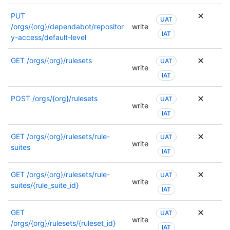
PUT
UAT
/orgs/{org}/dependabot/repositor
write
IAT
y-access/default-level
GET
/orgs/{org}/rulesets
UAT
write
IAT
POST
/orgs/{org}/rulesets
UAT
write
IAT
GET
/orgs/{org}/rulesets/rule-
UAT
write
suites
IAT
GET
/orgs/{org}/rulesets/rule-
UAT
write
suites/{rule_suite_id}
IAT
GET
UAT
write
/orgs/{org}/rulesets/{ruleset_id}
IAT