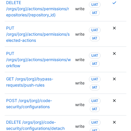
o
Se
DELETE
UAT
se
requier
/orgs/{org}/actions/permissions/r
write
IAT
puede
varios
epositories/{repository_id}
usar
permis
otro
o
PUT
UAT
permiso
se
/orgs/{org}/actions/permissions/s
write
Para
IAT
puede
elected-actions
obtene
usar
más
otro
PUT
UAT
informa
permiso
/orgs/{org}/actions/permissions/w
write
sobre
Para
IAT
orkflow
los
obtene
permiso
más
GET
/orgs/{org}/bypass-
UAT
consult
informa
write
requests/push-rules
la
IAT
sobre
docume
los
de
POST
/orgs/{org}/code-
permiso
UAT
write
este
security/configurations
consult
IAT
punto
la
de
docume
DELETE
/orgs/{org}/code-
UAT
conexió
de
write
security/configurations/detach
IAT