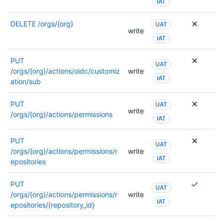
IAT
DELETE
/orgs/{org}
UAT
write
IAT
PUT
UAT
/orgs/{org}/actions/oidc/customiz
write
IAT
ation/sub
PUT
UAT
write
/orgs/{org}/actions/permissions
IAT
PUT
UAT
/orgs/{org}/actions/permissions/r
write
IAT
epositories
Se
PUT
UAT
requier
/orgs/{org}/actions/permissions/r
write
IAT
varios
epositories/{repository_id}
permis