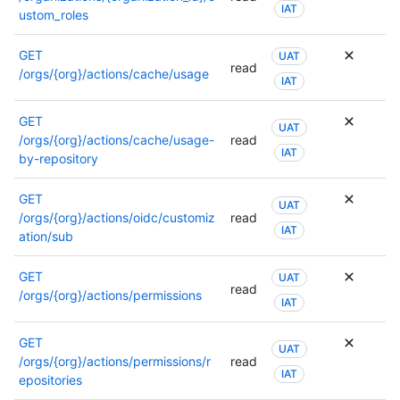
IAT
varios
ustom_roles
permis
o
GET
UAT
read
se
/orgs/{org}/actions/cache/usage
IAT
puede
usar
GET
otro
UAT
/orgs/{org}/actions/cache/usage-
read
permiso
IAT
by-repository
Para
obtene
GET
más
UAT
/orgs/{org}/actions/oidc/customiz
read
informa
IAT
ation/sub
sobre
los
GET
permiso
UAT
read
/orgs/{org}/actions/permissions
consult
IAT
la
docume
GET
UAT
de
/orgs/{org}/actions/permissions/r
read
este
IAT
epositories
punto