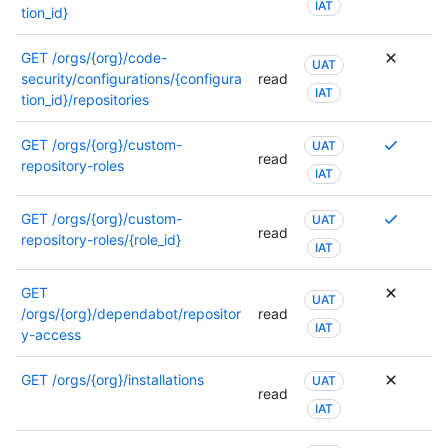
IAT
tion_id}
GET
/orgs/{org}/code-
UAT
security/configurations/{configura
read
IAT
tion_id}/repositories
Se
GET
/orgs/{org}/custom-
UAT
read
requier
repository-roles
IAT
varios
permis
Se
GET
/orgs/{org}/custom-
UAT
o
read
requier
repository-roles/{role_id}
IAT
se
varios
puede
permis
usar
GET
UAT
o
otro
/orgs/{org}/dependabot/repositor
read
se
IAT
permiso
y-access
puede
Para
usar
obtene
GET
/orgs/{org}/installations
UAT
otro
read
más
permiso
IAT
informa
Para
sobre