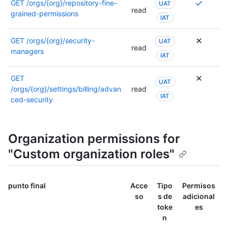
obtene
Se
GET
/orgs/{org}/repository-fine-
UAT
los
read
más
requier
grained-permissions
permiso
IAT
informa
varios
consult
sobre
permis
la
GET
/orgs/{org}/security-
UAT
los
o
read
docume
managers
permiso
IAT
se
de
consult
puede
este
la
usar
GET
punto
UAT
docume
otro
/orgs/{org}/settings/billing/advan
read
de
IAT
de
permiso
ced-security
conexió
este
Para
punto
obtene
de
más
Organization permissions for
conexió
informa
"Custom organization roles"
sobre
los
permiso
consult
punto final
Acce
Tipo
Permisos
la
so
s de
adicional
docume
toke
es
de
n
este