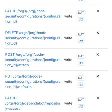
este
punto
de
PATCH
/orgs/{org}/code-
UAT
conexió
security/configurations/{configura
write
IAT
tion_id}
DELETE
/orgs/{org}/code-
UAT
security/configurations/{configura
write
IAT
tion_id}
POST
/orgs/{org}/code-
UAT
security/configurations/{configura
write
IAT
tion_id}/attach
PUT
/orgs/{org}/code-
UAT
security/configurations/{configura
write
IAT
tion_id}/defaults
PATCH
UAT
/orgs/{org}/dependabot/repositor
write
IAT
y-access