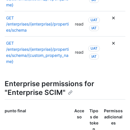
me}
GET
UAT
/enterprises/{enterprise}/properti
read
IAT
es/schema
GET
UAT
/enterprises/{enterprise}/properti
read
es/schema/{custom_property_na
IAT
me}
Enterprise permissions for
"Enterprise SCIM"
punto final
Acce
Tipo
Permisos
so
s de
adicional
toke
es
n