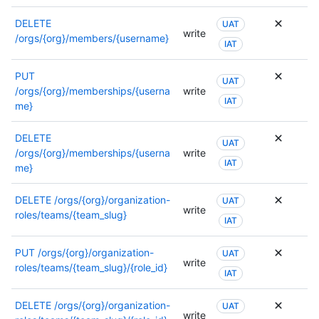
DELETE
UAT
write
/orgs/{org}/members/{username}
IAT
PUT
UAT
/orgs/{org}/memberships/{userna
write
IAT
me}
DELETE
UAT
/orgs/{org}/memberships/{userna
write
IAT
me}
DELETE
/orgs/{org}/organization-
UAT
write
roles/teams/{team_slug}
IAT
PUT
/orgs/{org}/organization-
UAT
write
roles/teams/{team_slug}/{role_id}
IAT
DELETE
/orgs/{org}/organization-
UAT
write