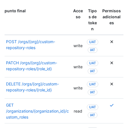
punto final
Acce
Tipo
Permisos
so
s de
adicional
toke
es
n
POST
/orgs/{org}/custom-
UAT
write
repository-roles
IAT
PATCH
/orgs/{org}/custom-
UAT
write
repository-roles/{role_id}
IAT
DELETE
/orgs/{org}/custom-
UAT
write
repository-roles/{role_id}
IAT
Se
GET
UAT
requier
/organizations/{organization_id}/c
read
IAT
varios
ustom_roles
permis