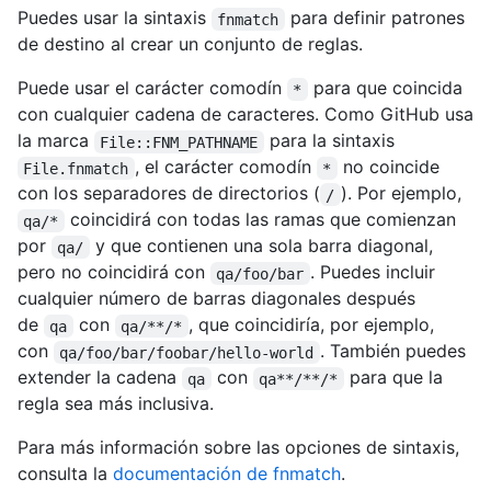
Puedes usar la sintaxis
para definir patrones
fnmatch
de destino al crear un conjunto de reglas.
Puede usar el carácter comodín
para que coincida
*
con cualquier cadena de caracteres. Como GitHub usa
la marca
para la sintaxis
File::FNM_PATHNAME
, el carácter comodín
no coincide
File.fnmatch
*
con los separadores de directorios (
). Por ejemplo,
/
coincidirá con todas las ramas que comienzan
qa/*
por
y que contienen una sola barra diagonal,
qa/
pero no coincidirá con
. Puedes incluir
qa/foo/bar
cualquier número de barras diagonales después
de
con
, que coincidiría, por ejemplo,
qa
qa/**/*
con
. También puedes
qa/foo/bar/foobar/hello-world
extender la cadena
con
para que la
qa
qa**/**/*
regla sea más inclusiva.
Para más información sobre las opciones de sintaxis,
consulta la
documentación de fnmatch
.