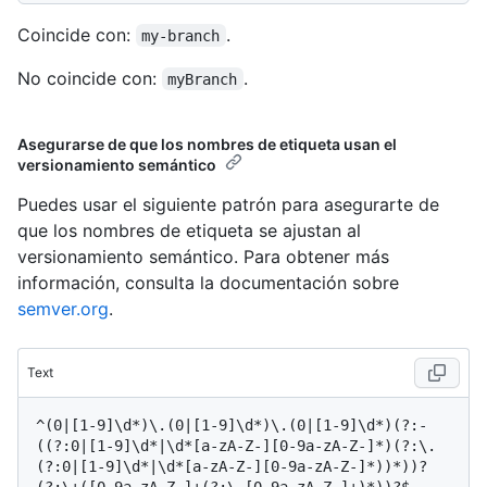
Coincide con:
.
my-branch
No coincide con:
.
myBranch
Asegurarse de que los nombres de etiqueta usan el
versionamiento semántico
Puedes usar el siguiente patrón para asegurarte de
que los nombres de etiqueta se ajustan al
versionamiento semántico. Para obtener más
información, consulta la documentación sobre
semver.org
.
Text
^(0|[1-9]\d*)\.(0|[1-9]\d*)\.(0|[1-9]\d*)(?:-
((?:0|[1-9]\d*|\d*[a-zA-Z-][0-9a-zA-Z-]*)(?:\.
(?:0|[1-9]\d*|\d*[a-zA-Z-][0-9a-zA-Z-]*))*))?