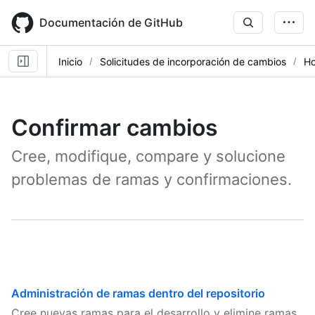
Skip
to
Documentación de GitHub
main
content
Inicio
Solicitudes de incorporación de cambios
Ho
Confirmar cambios
Cree, modifique, compare y solucione
problemas de ramas y confirmaciones.
Administración de ramas dentro del repositorio
Cree nuevas ramas para el desarrollo y elimine ramas