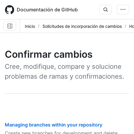
Skip
to
Documentación de GitHub
main
content
Inicio
Solicitudes de incorporación de cambios
Ho
Confirmar cambios
Cree, modifique, compare y solucione
problemas de ramas y confirmaciones.
Managing branches within your repository
Create new branches for development and delete