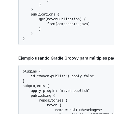
        }

    }

    publications {

        gpr(MavenPublication) {

            from(components.java)

        }

    }

Ejemplo usando Gradle Groovy para múltiples paq
plugins {

    id("maven-publish") apply false

}

subprojects {

    apply plugin: "maven-publish"

    publishing {

        repositories {

            maven {

                name = "GitHubPackages"
