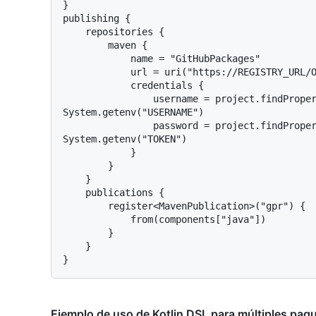
}

publishing {

    repositories {

        maven {

            name = "GitHubPackages"

            url = uri("https://REGISTRY_URL/OWNER/REPOSITORY")

            credentials {

                username = project.findProperty("gpr.user") as String? ?: 
System.getenv("USERNAME")

                password = project.findProperty("gpr.key") as String? ?: 
System.getenv("TOKEN")

            }

        }

    }

    publications {

        register<MavenPublication>("gpr") {

            from(components["java"])

        }

    }

Ejemplo de uso de Kotlin DSL para múltiples paqu