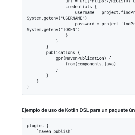
                url = uri("https://REGISTRY_URL/OWNER/REPOSITORY")

                credentials {

                    username = project.findProperty("gpr.user") ?: 
System.getenv("USERNAME")

                    password = project.findProperty("gpr.key") ?: 
System.getenv("TOKEN")

                }

            }

        }

        publications {

            gpr(MavenPublication) {

                from(components.java)

            }

        }

    }

Ejemplo de uso de Kotlin DSL para un paquete ún
plugins {

    `maven-publish`
