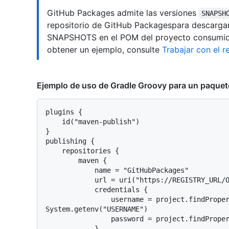
GitHub Packages admite las versiones
SNAPSH
repositorio de GitHub Packagespara descarga
SNAPSHOTS en el POM del proyecto consumido
obtener un ejemplo, consulte
Trabajar con el 
Ejemplo de uso de Gradle Groovy para un paquete
plugins {

    id("maven-publish")

}

publishing {

    repositories {

        maven {

            name = "GitHubPackages"

            url = uri("https://REGISTRY_URL/OWNER/REPOSITORY")

            credentials {

                username = project.findProperty("gpr.user") ?: 
System.getenv("USERNAME")

                password = project.findProperty("gpr.key") ?: System.getenv("TOKEN")

            }
