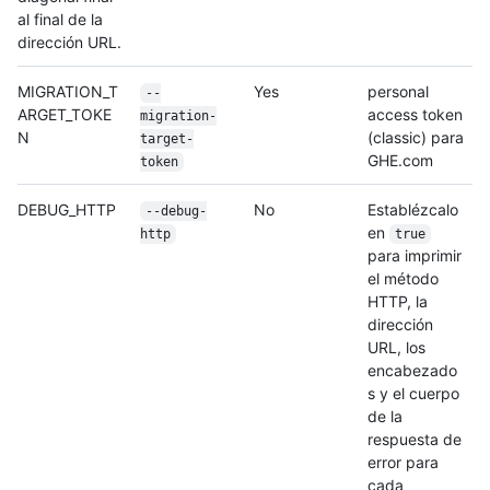
al final de la
dirección URL.
MIGRATION_T
Yes
personal
--
ARGET_TOKE
access token
migration-
N
(classic) para
target-
GHE.com
token
DEBUG_HTTP
No
Establézcalo
--debug-
en
http
true
para imprimir
el método
HTTP, la
dirección
URL, los
encabezado
s y el cuerpo
de la
respuesta de
error para
cada