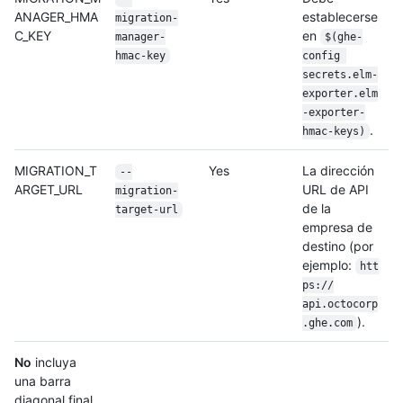
ANAGER_HMA
establecerse
migration-
C_KEY
en
manager-
$(ghe-
hmac-key
config 
secrets.elm-
exporter.elm
-exporter-
.
hmac-keys)
MIGRATION_T
Yes
La dirección
--
ARGET_URL
URL de API
migration-
de la
target-url
empresa de
destino (por
ejemplo:
htt
ps:/
/
api.octocorp
).
.ghe.com
No
incluya
una barra
diagonal final