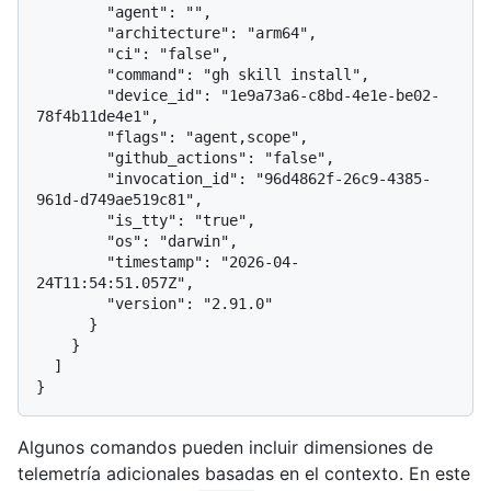
        "agent": "",

        "architecture": "arm64",

        "ci": "false",

        "command": "gh skill install",

        "device_id": "1e9a73a6-c8bd-4e1e-be02-
78f4b11de4e1",

        "flags": "agent,scope",

        "github_actions": "false",

        "invocation_id": "96d4862f-26c9-4385-
961d-d749ae519c81",

        "is_tty": "true",

        "os": "darwin",

        "timestamp": "2026-04-
24T11:54:51.057Z",

        "version": "2.91.0"

      }

    }

  ]

Algunos comandos pueden incluir dimensiones de
telemetría adicionales basadas en el contexto. En este