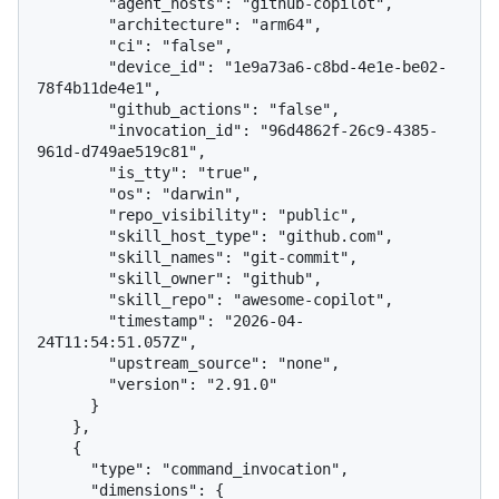
        "agent_hosts": "github-copilot",

        "architecture": "arm64",

        "ci": "false",

        "device_id": "1e9a73a6-c8bd-4e1e-be02-
78f4b11de4e1",

        "github_actions": "false",

        "invocation_id": "96d4862f-26c9-4385-
961d-d749ae519c81",

        "is_tty": "true",

        "os": "darwin",

        "repo_visibility": "public",

        "skill_host_type": "github.com",

        "skill_names": "git-commit",

        "skill_owner": "github",

        "skill_repo": "awesome-copilot",

        "timestamp": "2026-04-
24T11:54:51.057Z",

        "upstream_source": "none",

        "version": "2.91.0"

      }

    },

    {

      "type": "command_invocation",

      "dimensions": {
