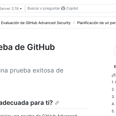
Buscar o preguntar
Copilot
Server 3.18
Evaluación de GitHub Advanced Security
Planificación de un p
ueba de GitHub
E
na prueba exitosa de
¿E
1.
2.
3.
adecuada para ti?
4.
5.