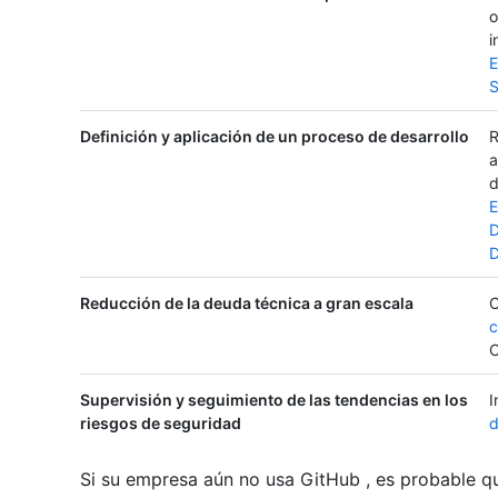
o
i
E
S
Definición y aplicación de un proceso de desarrollo
R
a
d
E
D
Reducción de la deuda técnica a gran escala
C
c
C
Supervisión y seguimiento de las tendencias en los
I
riesgos de seguridad
d
Si su empresa aún no usa GitHub , es probable qu