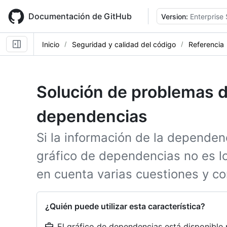
Skip
to
Documentación de GitHub
Version:
Enterprise 
main
content
Inicio
Seguridad y calidad del código
Referencia
Solución de problemas d
dependencias
Si la información de la dependenc
gráfico de dependencias no es l
en cuenta varias cuestiones y c
¿Quién puede utilizar esta característica?
El gráfico de dependencias está disponible 