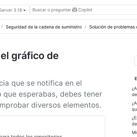
Buscar o preguntar
Copilot
Server 3.18
Seguridad de la cadena de suministro
Solución de problemas
el gráfico de
E
ia que se notifica en el
¿A
o que esperabas, debes tener
de
¿A
omprobar diversos elementos.
qu
¿E
de
Mi
para todos los repositorios.