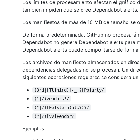
Los límites de procesamiento afectan el gráfico
también impiden que se cree Dependabot alerts.
Los manifiestos de más de 10 MB de tamaño se o
De forma predeterminada, GitHub no procesará m
Dependabot no genera Dependabot alerts para man
Dependabot alerts puede comportarse de forma imp
Los archivos de manifiesto almacenados en direc
dependencias delegadas no se procesan. Un dire
siguientes expresiones regulares se considera un
(3rd|[Tt]hird)[-_]?[Pp]arty/
(^|/)vendors?/
(^|/)[Ee]xtern(als?)?/
(^|/)[Vv]+endor/
Ejemplos: