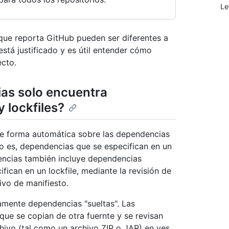
Le
que reporta GitHub pueden ser diferentes a
stá justificado y es útil entender cómo
cto.
ias solo encuentra
 lockfiles?
de forma automática sobre las dependencias
to es, dependencias que se especifican en un
dencias también incluye dependencias
fican en un lockfile, mediante la revisión de
ivo de manifiesto.
amente dependencias "sueltas". Las
que se copian de otra fuernte y se revisan
chivo (tal como un archivo ZIP o JAR) en ves