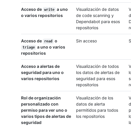
Acceso de
a uno
Visualización de datos
V
write
o varios repositorios
de code scanning y
d
Dependabot para esos
D
repositorios
r
Acceso de
o
Sin acceso
S
read
a uno o varios
triage
repositorios
Acceso a alertas de
Visualización de todos
V
seguridad para uno o
los datos de alertas de
l
varios repositorios
seguridad para esos
s
repositorios
r
Rol de organización
Visualización de los
V
personalizado con
datos de alerta
d
permiso para ver uno o
permitidos para todos
p
varios tipos de alertas de
los repositorios
l
seguridad
l