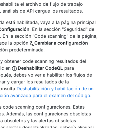
shabilita el archivo de flujo de trabajo
análisis de API cargue los resultados.
 está habilitada, vaya a la página principal
onfiguración
. En la sección "Seguridad" de
. En la sección "Code scanning" de la página,
rece la opción
Cambiar a configuración
ación predeterminada.
 y obtener code scanning resultados del
lic en
Deshabilitar CodeQL
para
ués, debes volver a habilitar los flujos de
r y cargar los resultados de la
consulta
Deshabilitación y habilitación de un
ación avanzada para el examen del código
.
as code scanning configuraciones. Estas
as. Además, las configuraciones obsoletas
a obsoletos y las alertas obsoletas
ar alertas desactualizadas, debería eliminar