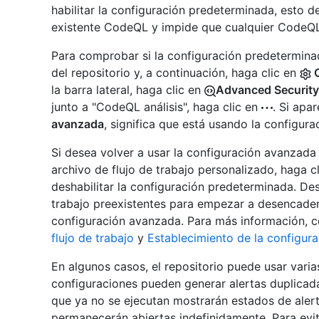
habilitar la configuración predeterminada, esto de
existente CodeQL y impide que cualquier CodeQL 
Para comprobar si la configuración predeterminada
del repositorio y, a continuación, haga clic en
C
la barra lateral, haga clic en
Advanced Security
junto a "CodeQL análisis", haga clic en
. Si apa
avanzada
, significa que está usando la configur
Si desea volver a usar la configuración avanzada
archivo de flujo de trabajo personalizado, haga c
deshabilitar la configuración predeterminada. Desp
trabajo preexistentes para empezar a desencadena
configuración avanzada. Para más información, 
flujo de trabajo
y
Establecimiento de la configur
En algunos casos, el repositorio puede usar vari
configuraciones pueden generar alertas duplicad
que ya no se ejecutan mostrarán estados de alert
permanecerán abiertas indefinidamente. Para evit