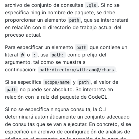
archivo de conjunto de consultas
. Si no se
.qls
especifica ningún nombre de paquete, se debe
proporcionar un elemento
, que se interpretará
path
en relación con el directorio de trabajo actual del
proceso actual.
Para especificar un elemento
que contiene un
path
literal
o
, usa
como prefijo del
@
:
path:
argumento, tal como se muestra a
continuación:
.
path:directory/with:and@/chars
Si se especifica
y
, el valor de
scope/name
path
no puede ser absoluto. Se interpreta en
path
relación con la raíz del paquete de CodeQL.
Si no se especifica ninguna consulta, la CLI
determinará automáticamente un conjunto adecuado
de consultas que se van a ejecutar. En concreto, si se
especificó un archivo de configuración de análisis de
código en el momento de la creación de la base de