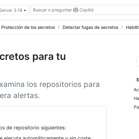
Buscar o preguntar
Copilot
Server 3.18
Protección de los secretos
Detectar fugas de secretos
Habili
cretos para tu
E
amina los repositorios para
Ac
era alertas.
Ha
Pa
os de repositorio siguientes:
se ejecuta automáticamente y sin coste.