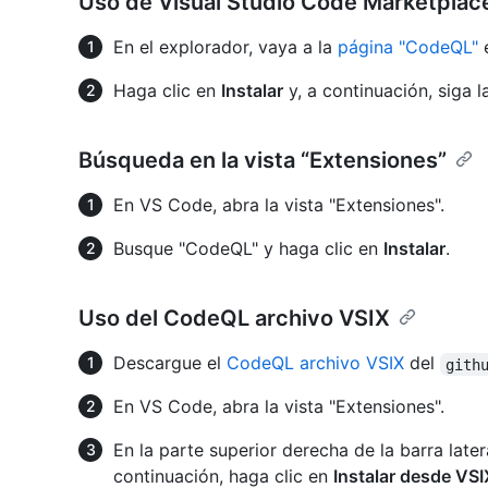
Uso de Visual Studio Code Marketplac
En el explorador, vaya a la
página "CodeQL"
e
Haga clic en
Instalar
y, a continuación, siga l
Búsqueda en la vista “Extensiones”
En VS Code, abra la vista "Extensiones".
Busque "CodeQL" y haga clic en
Instalar
.
Uso del CodeQL archivo VSIX
Descargue el
CodeQL archivo VSIX
del
gith
En VS Code, abra la vista "Extensiones".
En la parte superior derecha de la barra later
continuación, haga clic en
Instalar desde VSIX