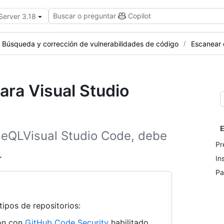
Buscar o preguntar
Copilot
Server 3.18
Búsqueda y corrección de vulnerabilidades de código
Escanear
ara Visual Studio
E
deQLVisual Studio Code, debe
Pr
.
In
Pa
tipos de repositorios:
ión con
GitHub Code Security
habilitado