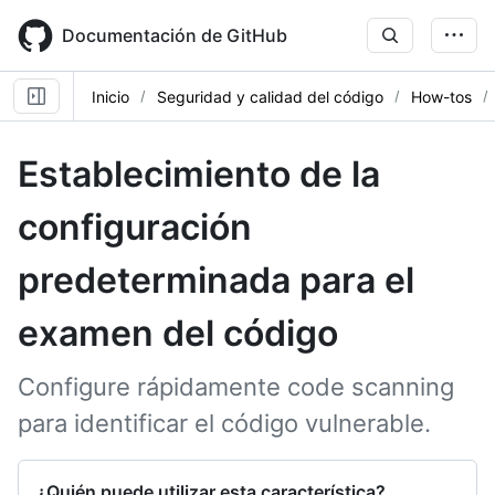
Skip
to
Documentación de GitHub
main
content
Inicio
Seguridad y calidad del código
How-tos
Establecimiento de la
configuración
predeterminada para el
examen del código
Configure rápidamente code scanning
para identificar el código vulnerable.
¿Quién puede utilizar esta característica?