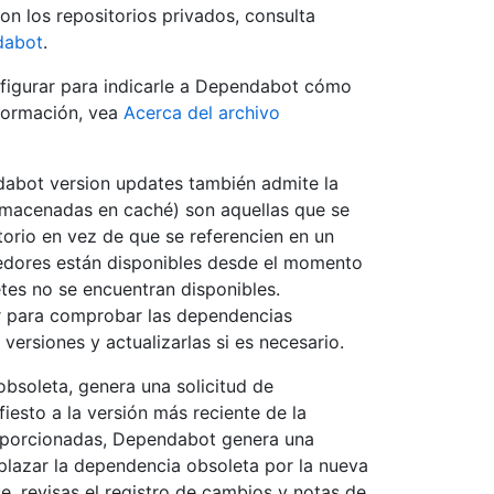
n los repositorios privados, consulta
dabot
.
figurar para indicarle a Dependabot cómo
formación, vea
Acerca del archivo
abot version updates también admite la
lmacenadas en caché) son aquellas que se
itorio en vez de que se referencien en un
edores están disponibles desde el momento
etes no se encuentran disponibles.
r para comprobar las dependencias
ersiones y actualizarlas si es necesario.
soleta, genera una solicitud de
iesto a la versión más reciente de la
oporcionadas, Dependabot genera una
plazar la dependencia obsoleta por la nueva
e, revisas el registro de cambios y notas de