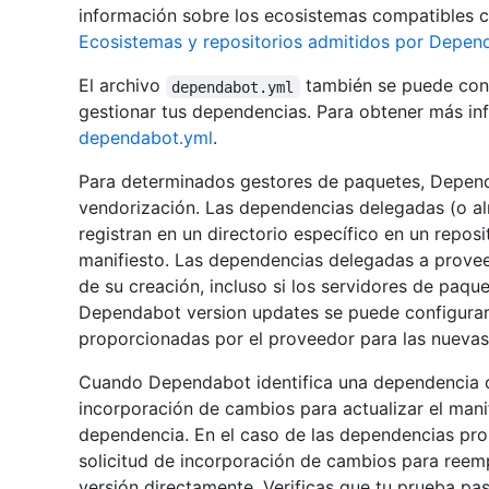
información sobre los ecosistemas compatibles co
Ecosistemas y repositorios admitidos por Depen
El archivo
también se puede con
dependabot.yml
gestionar tus dependencias. Para obtener más in
dependabot.yml
.
Para determinados gestores de paquetes, Depend
vendorización. Las dependencias delegadas (o a
registran en un directorio específico en un repos
manifiesto. Las dependencias delegadas a prove
de su creación, incluso si los servidores de paqu
Dependabot version updates se puede configura
proporcionadas por el proveedor para las nuevas v
Cuando Dependabot identifica una dependencia ob
incorporación de cambios para actualizar el manif
dependencia. En el caso de las dependencias pr
solicitud de incorporación de cambios para reem
versión directamente. Verificas que tu prueba pas