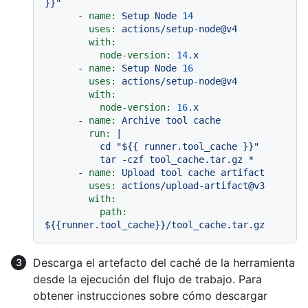
-
name:
Setup
Node
14
uses:
actions/setup-node@v4
with:
node-version:
14.
x
-
name:
Setup
Node
16
uses:
actions/setup-node@v4
with:
node-version:
16.
x
-
name:
Archive
tool
cache
run:
|

          cd "${{ runner.tool_cache }}"

-
name:
Upload
tool
cache
artifact
uses:
actions/upload-artifact@v3
with:
path:
${{runner.tool_cache}}/tool_cache.tar.gz
Descarga el artefacto del caché de la herramienta
desde la ejecución del flujo de trabajo. Para
obtener instrucciones sobre cómo descargar