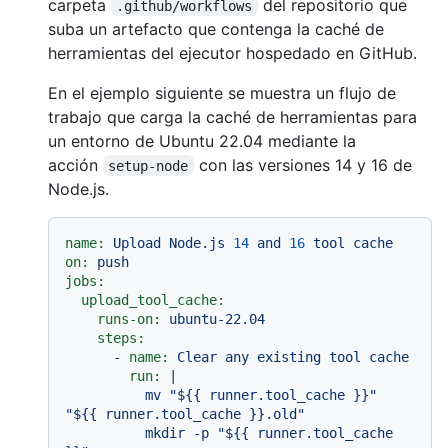
carpeta
del repositorio que
.github/workflows
suba un artefacto que contenga la caché de
herramientas del ejecutor hospedado en GitHub.
En el ejemplo siguiente se muestra un flujo de
trabajo que carga la caché de herramientas para
un entorno de Ubuntu 22.04 mediante la
acción
con las versiones 14 y 16 de
setup-node
Node.js.
name:
Upload
Node.js
14
and
16
tool
cache
on:
push
jobs:
upload_tool_cache:
runs-on:
ubuntu-22.04
steps:
-
name:
Clear
any
existing
tool
cache
run:
|

          mv "${{ runner.tool_cache }}" 
"${{ runner.tool_cache }}.old"

          mkdir -p "${{ runner.tool_cache 