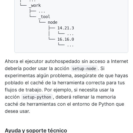
└── _work

    ├── ...

    └── _tool

        └── node

            ├── 14.21.3

            │   └── ...

            └── 16.16.0

Ahora el ejecutor autohospedado sin acceso a Internet
debería poder usar la acción
. Si
setup-node
experimentas algún problema, asegúrate de que hayas
poblado el caché de la herramienta correcta para tus
flujos de trabajo. Por ejemplo, si necesita usar la
acción
, deberá rellenar la memoria
setup-python
caché de herramientas con el entorno de Python que
desea usar.
Ayuda y soporte técnico