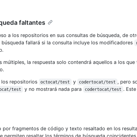
queda faltantes
so a los repositorios en sus consultas de búsqueda, de ot
a búsqueda fallará si la consulta incluye los modificadores
b.
 múltiples, la respuesta solo contendrá aquellos a los qu
o.
 los repositorios
y
, pero s
octocat/test
codertocat/test
y no mostrará nada para
. Est
ocat/test
codertocat/test
 por fragmentos de código y texto resaltado en los resul
 permiten resaltar los términos de búsqueda coincidentes 