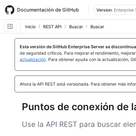
Skip
to
Documentación de GitHub
Version:
Enterprise 
main
content
Inicio
REST API
Buscar
Buscar
Nombre,
Nombre,
Nombre,
Nombre,
Nombre,
Nombre,
Nombre,
Nombre,
Nombre,
Nombre,
Nombre,
Nombre,
Nombre,
Nombre,
Tipo,
Tipo,
Tipo,
Tipo,
Tipo,
Tipo,
Tipo,
Tipo,
Tipo,
Tipo,
Tipo,
Tipo,
Tipo,
Tipo,
Esta versión de GitHub Enterprise Server se discontinua
Descripción
Descripción
Descripción
Descripción
Descripción
Descripción
Descripción
Descripción
Descripción
Descripción
Descripción
Descripción
Descripción
Descripción
de seguridad críticos. Para mejorar el rendimiento, mejora
actualización
. Para obtener ayuda con la actualización, G
Ahora la API REST está versionada.
Para obtener más infor
Puntos de conexión de 
Use la API REST para buscar ele