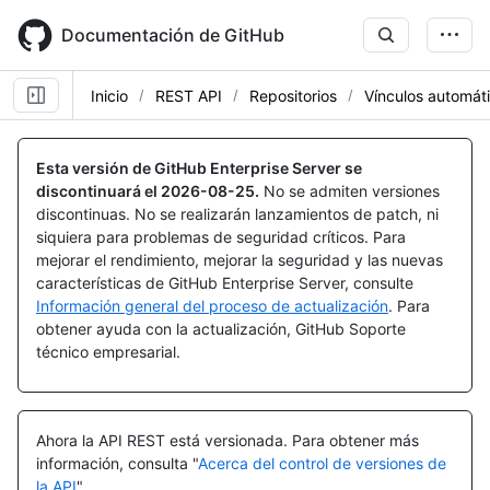
Skip
to
Documentación de GitHub
main
content
Inicio
REST API
Repositorios
Vínculos automát
Nombre,
Nombre,
Nombre,
Nombre,
Nombre,
Nombre,
Nombre,
Nombre,
Nombre,
Tipo,
Tipo,
Tipo,
Tipo,
Tipo,
Tipo,
Tipo,
Tipo,
Tipo,
Esta versión de GitHub Enterprise Server se
Descripción
Descripción
Descripción
Descripción
Descripción
Descripción
Descripción
Descripción
Descripción
discontinuará el
2026-08-25
.
No se admiten versiones
discontinuas. No se realizarán lanzamientos de patch, ni
siquiera para problemas de seguridad críticos. Para
mejorar el rendimiento, mejorar la seguridad y las nuevas
características de GitHub Enterprise Server, consulte
Información general del proceso de actualización
. Para
obtener ayuda con la actualización, GitHub Soporte
técnico empresarial.
Ahora la API REST está versionada.
Para obtener más
información, consulta "
Acerca del control de versiones de
la API
".