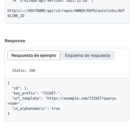
  -H "X-GitHub-Api-Version: 2022-11-28" \

http(s)://HOSTNAME/api/v3/repos/OWNER/REPO/autolinks/AUT
OLINK_ID
Response
Respuesta de ejemplo
Esquema de respuesta
Status: 200
{

  "id": 1,

  "key_prefix": "TICKET-",

  "url_template": "https://example.com/TICKET?query=
<num>",

  "is_alphanumeric": true

}