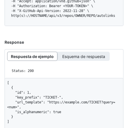
  -H "Accept: application/vnd.github+json" \

  -H "Authorization: Bearer <YOUR-TOKEN>" \

  -H "X-GitHub-Api-Version: 2022-11-28" \

  http(s)://HOSTNAME/api/v3/repos/OWNER/REPO/autolinks
Response
Respuesta de ejemplo
Esquema de respuesta
Status: 200
[

  {

    "id": 1,

    "key_prefix": "TICKET-",

    "url_template": "https://example.com/TICKET?query=
<num>",

    "is_alphanumeric": true

  }

]