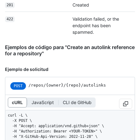
Created
201
Validation failed, or the
422
endpoint has been
spammed.
Ejemplos de código para "Create an autolink reference
for a repository"
Ejemplo de solicitud
/repos
/{owner}
/{repo}
/autolinks
POST
cURL
JavaScript
CLI de GitHub
curl -L \

  -X POST \

  -H "Accept: application/vnd.github+json" \

  -H "Authorization: Bearer <YOUR-TOKEN>" \

  -H "X-GitHub-Api-Version: 2022-11-28" \
