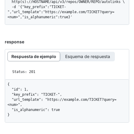
  http(s)://HOSTNAME/api/v3/repos/OWNER/REPO/autolinks \

  -d '{"key_prefix":"TICKET-
","url_template":"https://example.com/TICKET?query=
<num>","is_alphanumeric":true}'
response
Respuesta de ejemplo
Esquema de respuesta
Status: 201
{

  "id": 1,

  "key_prefix": "TICKET-",

  "url_template": "https://example.com/TICKET?query=
<num>",

  "is_alphanumeric": true

}