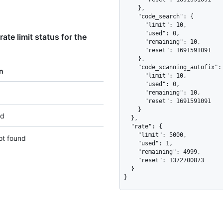
    },

    "code_search": {

      "limit": 10,

      "used": 0,

te limit status for the
      "remaining": 10,

      "reset": 1691591091

    },

    "code_scanning_autofix": {

n
      "limit": 10,

      "used": 0,

      "remaining": 10,

      "reset": 1691591091

    }

ed
  },

  "rate": {

    "limit": 5000,

ot found
    "used": 1,

    "remaining": 4999,

    "reset": 1372700873

  }

}