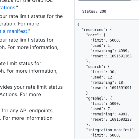
 status for the GraphQL
tations
."
Status: 200
ur rate limit status for the
ration. For more
{

  "resources": {

 a manifest
."
    "core": {

ur rate limit status for
      "limit": 5000,

      "used": 1,

h. For more information,
      "remaining": 4999,

      "reset": 1691591363

    },

te limit status for
    "search": {

. For more information,
      "limit": 30,

      "used": 12,

      "remaining": 18,

vides your rate limit status
      "reset": 1691591091

    },

 Actions. For more
    "graphql": {

      "limit": 5000,

      "used": 7,

e for any API endpoints,
      "remaining": 4993,

n. For more information
      "reset": 1691593228

    },

    "integration_manifest": {

      "limit": 5000,
