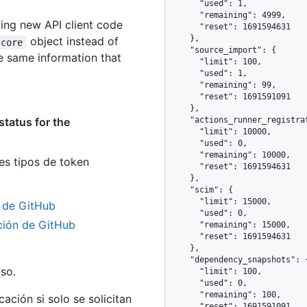
      "used": 1,

      "remaining": 4999,

iting new API client code
      "reset": 1691594631

    },

object instead of
core
    "source_import": {

e same information that
      "limit": 100,

      "used": 1,

      "remaining": 99,

      "reset": 1691591091

    },

status for the
    "actions_runner_registration": {

      "limit": 10000,

      "used": 0,

      "remaining": 10000,

es tipos de token
      "reset": 1691594631

    },

    "scim": {

      "limit": 15000,

n de GitHub
      "used": 0,

ación de GitHub
      "remaining": 15000,

      "reset": 1691594631

    },

    "dependency_snapshots": {

so.
      "limit": 100,

      "used": 0,

      "remaining": 100,

ación si solo se solicitan
      "reset": 1691591091
