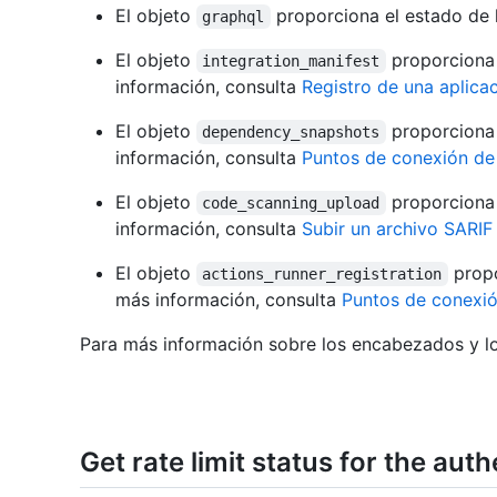
El objeto
proporciona el estado de 
graphql
El objeto
proporciona 
integration_manifest
información, consulta
Registro de una aplica
El objeto
proporciona 
dependency_snapshots
información, consulta
Puntos de conexión de 
El objeto
proporciona 
code_scanning_upload
información, consulta
Subir un archivo SARIF
El objeto
propo
actions_runner_registration
más información, consulta
Puntos de conexi
Para más información sobre los encabezados y los
Get rate limit status for the aut