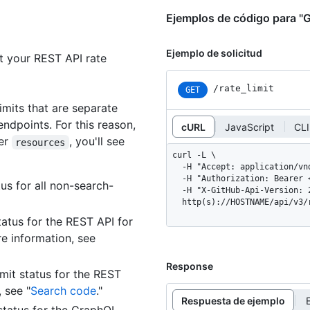
Ejemplos de código para "Ge
Ejemplo de solicitud
t your REST API rate
/rate_limit
GET
mits that are separate
endpoints. For this reason,
cURL
JavaScript
CLI
der
, you'll see
resources
curl -L \

  -H "Accept: application/vnd.github+json" \

  -H "Authorization: Bearer <YOUR-TOKEN>" \

tus for all non-search-
  -H "X-GitHub-Api-Version: 2022-11-28" \

  http(s)://HOSTNAME/api/v3
tatus for the REST API for
e information, see
Response
imit status for the REST
 see "
Search code
."
Respuesta de ejemplo