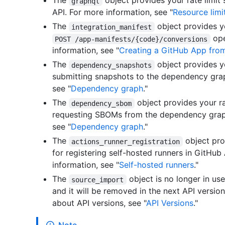
The
object provides your rate limit
graphql
API. For more information, see "
Resource limi
The
object provides yo
integration_manifest
ope
POST /app-manifests/{code}/conversions
information, see "
Creating a GitHub App from
The
object provides yo
dependency_snapshots
submitting snapshots to the dependency grap
see "
Dependency graph
."
The
object provides your ra
dependency_sbom
requesting SBOMs from the dependency graph
see "
Dependency graph
."
The
object pro
actions_runner_registration
for registering self-hosted runners in GitHub
information, see "
Self-hosted runners
."
The
object is no longer in us
source_import
and it will be removed in the next API versio
about API versions, see "
API Versions
."