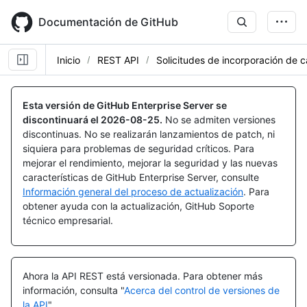
Skip
to
Documentación de GitHub
main
content
Inicio
REST API
Solicitudes de incorporación de 
Nombre,
Nombre,
Nombre,
Nombre,
Nombre,
Nombre,
Nombre,
Nombre,
Nombre,
Nombre,
Nombre,
Nombre,
Nombre,
Nombre,
Nombre,
Nombre,
Nombre,
Nombre,
Nombre,
Nombre,
Nombre,
Nombre,
Nombre,
Nombre,
Nombre,
Tipo,
Tipo,
Tipo,
Tipo,
Tipo,
Tipo,
Tipo,
Tipo,
Tipo,
Tipo,
Tipo,
Tipo,
Tipo,
Tipo,
Tipo,
Tipo,
Tipo,
Tipo,
Tipo,
Tipo,
Tipo,
Tipo,
Tipo,
Tipo,
Tipo,
Esta versión de GitHub Enterprise Server se
Descripción
Descripción
Descripción
Descripción
Descripción
Descripción
Descripción
Descripción
Descripción
Descripción
Descripción
Descripción
Descripción
Descripción
Descripción
Descripción
Descripción
Descripción
Descripción
Descripción
Descripción
Descripción
Descripción
Descripción
Descripción
discontinuará el
2026-08-25
.
No se admiten versiones
discontinuas. No se realizarán lanzamientos de patch, ni
siquiera para problemas de seguridad críticos. Para
mejorar el rendimiento, mejorar la seguridad y las nuevas
características de GitHub Enterprise Server, consulte
Información general del proceso de actualización
. Para
obtener ayuda con la actualización, GitHub Soporte
técnico empresarial.
Ahora la API REST está versionada.
Para obtener más
información, consulta "
Acerca del control de versiones de
la API
".