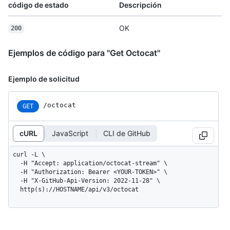
código de estado
Descripción
OK
200
Ejemplos de código para "Get Octocat"
Ejemplo de solicitud
/octocat
GET
cURL
JavaScript
CLI de GitHub
curl -L \

  -H "Accept: application/octocat-stream" \

  -H "Authorization: Bearer <YOUR-TOKEN>" \

  -H "X-GitHub-Api-Version: 2022-11-28" \

  http(s)://HOSTNAME/api/v3/octocat