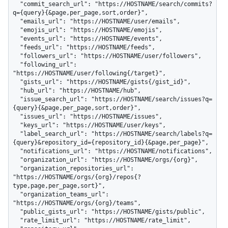
  "commit_search_url": "https://HOSTNAME/search/commits?
q={query}{&page,per_page,sort,order}",

  "emails_url": "https://HOSTNAME/user/emails",

  "emojis_url": "https://HOSTNAME/emojis",

  "events_url": "https://HOSTNAME/events",

  "feeds_url": "https://HOSTNAME/feeds",

  "followers_url": "https://HOSTNAME/user/followers",

  "following_url": 
"https://HOSTNAME/user/following{/target}",

  "gists_url": "https://HOSTNAME/gists{/gist_id}",

  "hub_url": "https://HOSTNAME/hub",

  "issue_search_url": "https://HOSTNAME/search/issues?q=
{query}{&page,per_page,sort,order}",

  "issues_url": "https://HOSTNAME/issues",

  "keys_url": "https://HOSTNAME/user/keys",

  "label_search_url": "https://HOSTNAME/search/labels?q=
{query}&repository_id={repository_id}{&page,per_page}",

  "notifications_url": "https://HOSTNAME/notifications",

  "organization_url": "https://HOSTNAME/orgs/{org}",

  "organization_repositories_url": 
"https://HOSTNAME/orgs/{org}/repos{?
type,page,per_page,sort}",

  "organization_teams_url": 
"https://HOSTNAME/orgs/{org}/teams",

  "public_gists_url": "https://HOSTNAME/gists/public",

  "rate_limit_url": "https://HOSTNAME/rate_limit",
