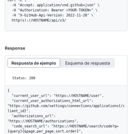
curl -L \

  -H "Accept: application/vnd.github+json" \

  -H "Authorization: Bearer <YOUR-TOKEN>" \

  -H "X-GitHub-Api-Version: 2022-11-28" \

  http(s)://HOSTNAME/api/v3/
Response
Respuesta de ejemplo
Esquema de respuesta
Status: 200
{

  "current_user_url": "https://HOSTNAME/user",

  "current_user_authorizations_html_url": 
"https://github.com/settings/connections/applications{/c
lient_id}",

  "authorizations_url": 
"https://HOSTNAME/authorizations",

  "code_search_url": "https://HOSTNAME/search/code?q=
{query}{&page,per_page,sort,order}",
