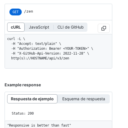
/zen
GET
cURL
JavaScript
CLI de GitHub
curl -L \

  -H "Accept: text/plain" \

  -H "Authorization: Bearer <YOUR-TOKEN>" \

  -H "X-GitHub-Api-Version: 2022-11-28" \

  http(s)://HOSTNAME/api/v3/zen
Example response
Respuesta de ejemplo
Esquema de respuesta
Status: 200
"Responsive is better than fast"