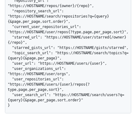
  "repository_url": 
"https://HOSTNAME/repos/{owner}/{repo}",

  "repository_search_url": 
"https://HOSTNAME/search/repositories?q={query}
{&page,per_page,sort,order}",

  "current_user_repositories_url": 
"https://HOSTNAME/user/repos{?type,page,per_page,sort}",

  "starred_url": "https://HOSTNAME/user/starred{/owner}
{/repo}",

  "starred_gists_url": "https://HOSTNAME/gists/starred",

  "topic_search_url": "https://HOSTNAME/search/topics?q=
{query}{&page,per_page}",

  "user_url": "https://HOSTNAME/users/{user}",

  "user_organizations_url": 
"https://HOSTNAME/user/orgs",

  "user_repositories_url": 
"https://HOSTNAME/users/{user}/repos{?
type,page,per_page,sort}",

  "user_search_url": "https://HOSTNAME/search/users?q=
{query}{&page,per_page,sort,order}"

}