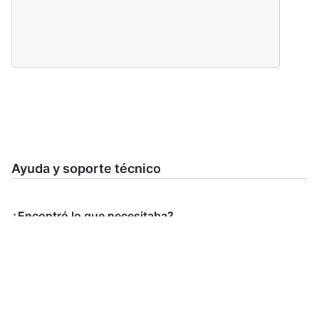
Ayuda y soporte técnico
¿Encontró lo que necesitaba?
Sí
No
Directiva de privacidad
¿Aún necesita ayuda?