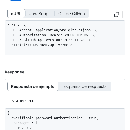
cURL
JavaScript
CLI de GitHub
curl -L \

  -H "Accept: application/vnd.github+json" \

  -H "Authorization: Bearer <YOUR-TOKEN>" \

  -H "X-GitHub-Api-Version: 2022-11-28" \

  http(s)://HOSTNAME/api/v3/meta
Response
Respuesta de ejemplo
Esquema de respuesta
Status: 200
{

  "verifiable_password_authentication": true,

  "packages": [

    "192.0.2.1"
