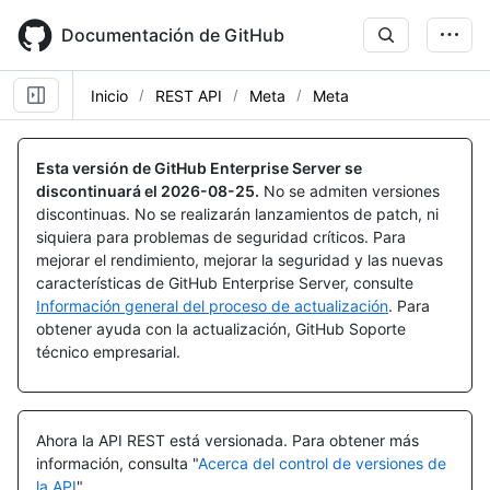
Skip
to
Documentación de GitHub
main
content
Inicio
REST API
Meta
Meta
Nombre,
Nombre,
Tipo,
Tipo,
Esta versión de GitHub Enterprise Server se
Descripción
Descripción
discontinuará el
2026-08-25
.
No se admiten versiones
discontinuas. No se realizarán lanzamientos de patch, ni
siquiera para problemas de seguridad críticos. Para
mejorar el rendimiento, mejorar la seguridad y las nuevas
características de GitHub Enterprise Server, consulte
Información general del proceso de actualización
. Para
obtener ayuda con la actualización, GitHub Soporte
técnico empresarial.
Ahora la API REST está versionada.
Para obtener más
información, consulta "
Acerca del control de versiones de
la API
".