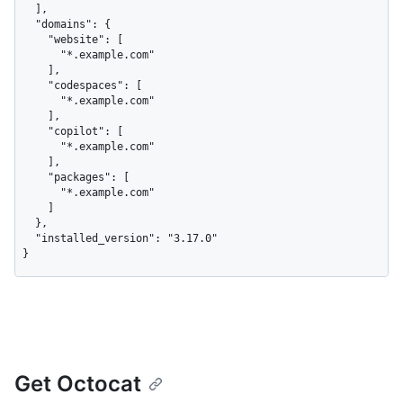
  ],

  "domains": {

    "website": [

      "*.example.com"

    ],

    "codespaces": [

      "*.example.com"

    ],

    "copilot": [

      "*.example.com"

    ],

    "packages": [

      "*.example.com"

    ]

  },

  "installed_version": "3.17.0"

}
Get Octocat