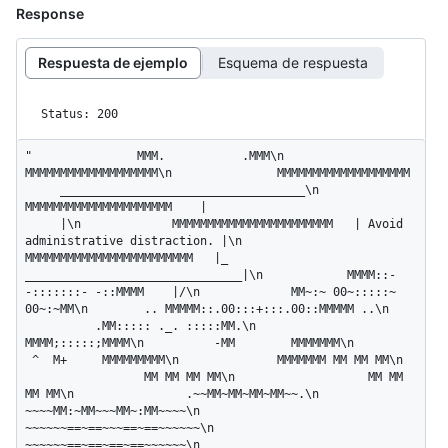
Response
Respuesta de ejemplo
Esquema de respuesta
Status: 200
"               MMM.           .MMM\n               
MMMMMMMMMMMMMMMMMMM\n               MMMMMMMMMMMMMMMMMMM 
     ___________________________________\n              
MMMMMMMMMMMMMMMMMMMMM    |                              
     |\n             MMMMMMMMMMMMMMMMMMMMMMM   | Avoid 
administrative distraction. |\n            
MMMMMMMMMMMMMMMMMMMMMMMM   |_   
_______________________________|\n            MMMM::- 
-:::::::- -::MMMM    |/\n             MM~:~ 00~:::::~ 
00~:~MM\n        .. MMMMM::.00:::+:::.00::MMMMM ..\n    
          .MM::::: ._. :::::MM.\n                 
MMMM;:::::;MMMM\n          -MM        MMMMMMM\n         
 ^  M+     MMMMMMMMM\n              MMMMMMM MM MM MM\n  
                 MM MM MM MM\n                   MM MM 
MM MM\n                .~~MM~MM~MM~MM~~.\n             
~~~~MM:~MM~~~MM~:MM~~~~\n            
~~~~~~==~==~~~==~==~~~~~~\n             
~~~~~~==~==~==~==~~~~~~\n                 