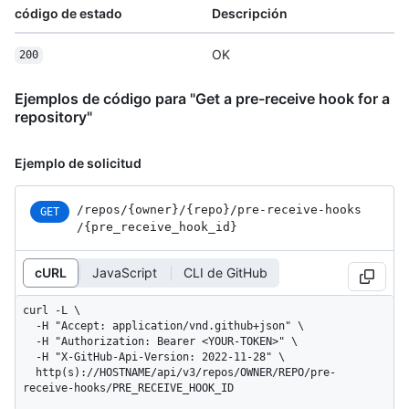
código de estado
Descripción
OK
200
Ejemplos de código para "Get a pre-receive hook for a
repository"
Ejemplo de solicitud
/repos
/{owner}
/{repo}
/pre-receive-hooks
GET
/{pre_
receive_
hook_
id}
cURL
JavaScript
CLI de GitHub
curl -L \

  -H "Accept: application/vnd.github+json" \

  -H "Authorization: Bearer <YOUR-TOKEN>" \

  -H "X-GitHub-Api-Version: 2022-11-28" \

  http(s)://HOSTNAME/api/v3/repos/OWNER/REPO/pre-
receive-hooks/PRE_RECEIVE_HOOK_ID