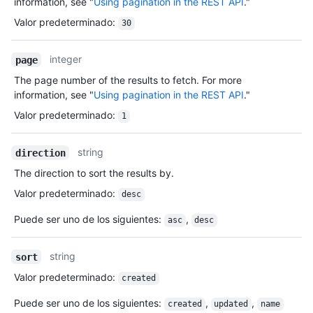
information, see "
Using pagination in the REST API
."
Valor predeterminado
:
30
integer
page
The page number of the results to fetch. For more
information, see "
Using pagination in the REST API
."
Valor predeterminado
:
1
string
direction
The direction to sort the results by.
Valor predeterminado
:
desc
Puede ser uno de los siguientes
:
,
asc
desc
string
sort
Valor predeterminado
:
created
Puede ser uno de los siguientes
:
,
,
created
updated
name