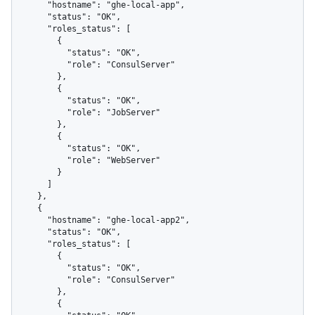
      "hostname": "ghe-local-app",

      "status": "OK",

      "roles_status": [

        {

          "status": "OK",

          "role": "ConsulServer"

        },

        {

          "status": "OK",

          "role": "JobServer"

        },

        {

          "status": "OK",

          "role": "WebServer"

        }

      ]

    },

    {

      "hostname": "ghe-local-app2",

      "status": "OK",

      "roles_status": [

        {

          "status": "OK",

          "role": "ConsulServer"

        },

        {
