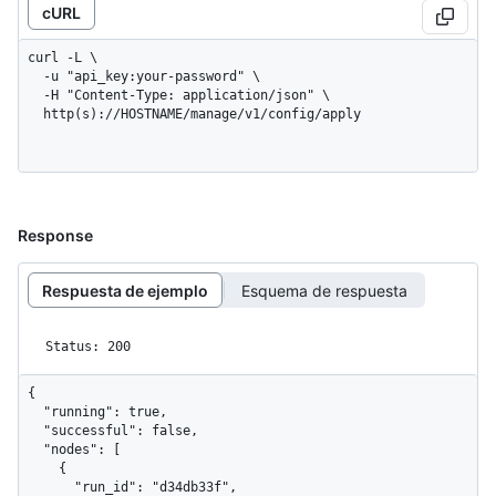
cURL
curl -L \

  -u "api_key:your-password" \

  -H "Content-Type: application/json" \

  http(s)://HOSTNAME/manage/v1/config/apply
Response
Respuesta de ejemplo
Esquema de respuesta
Status: 200
{

  "running": true,

  "successful": false,

  "nodes": [

    {

      "run_id": "d34db33f",
