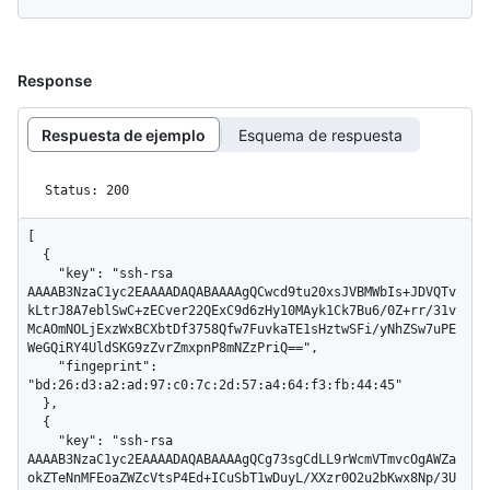
Response
Respuesta de ejemplo
Esquema de respuesta
Status: 200
[

  {

    "key": "ssh-rsa 
AAAAB3NzaC1yc2EAAAADAQABAAAAgQCwcd9tu20xsJVBMWbIs+JDVQTv
kLtrJ8A7eblSwC+zECver22QExC9d6zHy10MAyk1Ck7Bu6/0Z+rr/31v
McAOmNOLjExzWxBCXbtDf3758Qfw7FuvkaTE1sHztwSFi/yNhZSw7uPE
WeGQiRY4UldSKG9zZvrZmxpnP8mNZzPriQ==",

    "fingeprint": 
"bd:26:d3:a2:ad:97:c0:7c:2d:57:a4:64:f3:fb:44:45"

  },

  {

    "key": "ssh-rsa 
AAAAB3NzaC1yc2EAAAADAQABAAAAgQCg73sgCdLL9rWcmVTmvcOgAWZa
okZTeNnMFEoaZWZcVtsP4Ed+ICuSbT1wDuyL/XXzr0O2u2bKwx8Np/3U