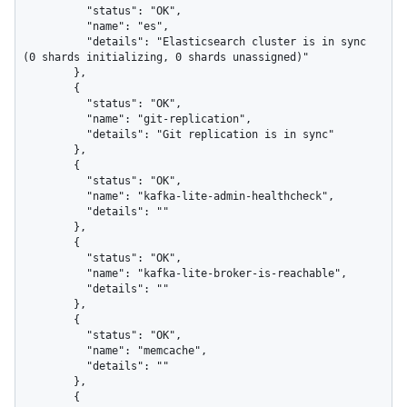
          "status": "OK",

          "name": "es",

          "details": "Elasticsearch cluster is in sync 
(0 shards initializing, 0 shards unassigned)"

        },

        {

          "status": "OK",

          "name": "git-replication",

          "details": "Git replication is in sync"

        },

        {

          "status": "OK",

          "name": "kafka-lite-admin-healthcheck",

          "details": ""

        },

        {

          "status": "OK",

          "name": "kafka-lite-broker-is-reachable",

          "details": ""

        },

        {

          "status": "OK",

          "name": "memcache",

          "details": ""

        },

        {
