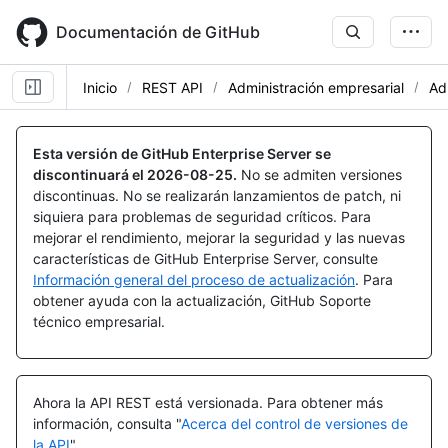
Skip
to
Documentación de GitHub
main
content
Inicio
REST API
Administración empresarial
Ad
Nombre,
Nombre,
Nombre,
Nombre,
Nombre,
Nombre,
Nombre,
Nombre,
Nombre,
Nombre,
Nombre,
Nombre,
Nombre,
Tipo,
Tipo,
Tipo,
Tipo,
Tipo,
Tipo,
Tipo,
Tipo,
Tipo,
Tipo,
Tipo,
Tipo,
Tipo,
Esta versión de GitHub Enterprise Server se
Descripción
Descripción
Descripción
Descripción
Descripción
Descripción
Descripción
Descripción
Descripción
Descripción
Descripción
Descripción
Descripción
discontinuará el
2026-08-25
.
No se admiten versiones
discontinuas. No se realizarán lanzamientos de patch, ni
siquiera para problemas de seguridad críticos. Para
mejorar el rendimiento, mejorar la seguridad y las nuevas
características de GitHub Enterprise Server, consulte
Información general del proceso de actualización
. Para
obtener ayuda con la actualización, GitHub Soporte
técnico empresarial.
Ahora la API REST está versionada.
Para obtener más
información, consulta "
Acerca del control de versiones de
la API
".