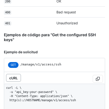
OK
200
Bad request
400
Unauthorized
401
Ejemplos de código para "Get the configured SSH
keys"
Ejemplo de solicitud
/manage/v1/access/ssh
GET
cURL
curl -L \

  -u "api_key:your-password" \

  -H "Content-Type: application/json" \

  http(s)://HOSTNAME/manage/v1/access/ssh