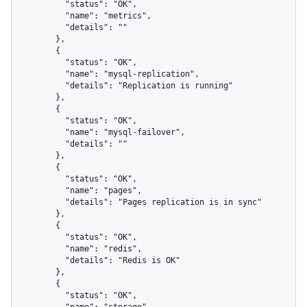
          "status": "OK",

          "name": "metrics",

          "details": ""

        },

        {

          "status": "OK",

          "name": "mysql-replication",

          "details": "Replication is running"

        },

        {

          "status": "OK",

          "name": "mysql-failover",

          "details": ""

        },

        {

          "status": "OK",

          "name": "pages",

          "details": "Pages replication is in sync"

        },

        {

          "status": "OK",

          "name": "redis",

          "details": "Redis is OK"

        },

        {

          "status": "OK",
