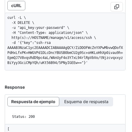
cURL
curl -L \

  -X DELETE \

  -u "api_key:your-password" \

  -H "Content-Type: application/json" \

  http(s)://HOSTNAME/manage/v1/access/ssh \

  -d '{"key":"ssh-rsa 
AAAAB3NzaC1yc2EAAAADCIABAAAAgQCY/ZiDDOFWcZnYXPwMbvwQDofX
PdHxLfxPK+HWGVPd1DLcDncYBUSB0bmCU2g9Sc+oHKLoHhXp0ivau9h+
EpmQJ7V8vqsRdD9pc4aL/WAnUyF4o3Y7xL94rlRpVbVo/tNjzcvqxxyz
BiYyy3GciCMpYQh/uKt56B94/5PNyIGEEw=="}'
Response
Respuesta de ejemplo
Esquema de respuesta
Status: 200
[
