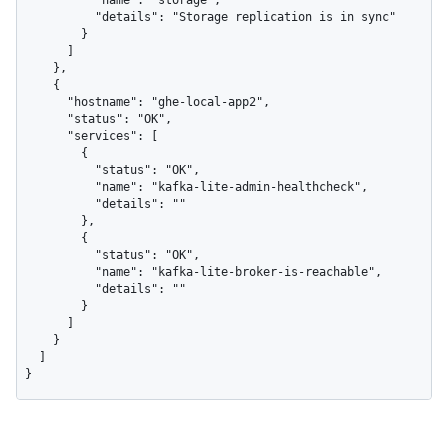
          "name": "storage",

          "details": "Storage replication is in sync"

        }

      ]

    },

    {

      "hostname": "ghe-local-app2",

      "status": "OK",

      "services": [

        {

          "status": "OK",

          "name": "kafka-lite-admin-healthcheck",

          "details": ""

        },

        {

          "status": "OK",

          "name": "kafka-lite-broker-is-reachable",

          "details": ""

        }

      ]

    }

  ]

}