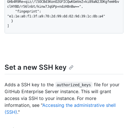
GHb4R9Re+qiz//l5OCBd3KonO2GFICQwKGmVeZ+ki89aN2JDKgfemHbv
clHYBD/r56lnbt/kinw7JqGPp+ndzH8nBw==",

    "fingeprint": 
"e1:1e:a0:f1:3f:a9:70:2d:99:dd:02:9d:39:1c:8b:a4"

  }

]
Set a new SSH key
Adds a SSH key to the
file for your
authorized_keys
GitHub Enterprise Server instance. This will grant
access via SSH to your instance. For more
information, see "
Accessing the administrative shell
(SSH)
."