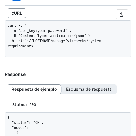
cURL
curl -L \

  -u "api_key:your-password" \

  -H "Content-Type: application/json" \

  http(s)://HOSTNAME/manage/v1/checks/system-
requirements
Response
Respuesta de ejemplo
Esquema de respuesta
Status: 200
{

  "status": "OK",

  "nodes": [

    {
