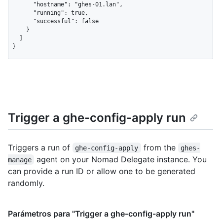
      "hostname": "ghes-01.lan",

      "running": true,

      "successful": false

    }

  ]

}
Trigger a ghe-config-apply run
Triggers a run of
from the
ghe-config-apply
ghes-
agent on your Nomad Delegate instance. You
manage
can provide a run ID or allow one to be generated
randomly.
Parámetros para "Trigger a ghe-config-apply run"