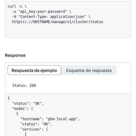
curl -L \

  -u "api_key:your-password" \

  -H "Content-Type: application/json" \

  http(s)://HOSTNAME/manage/v1/cluster/status
Response
Respuesta de ejemplo
Esquema de respuesta
Status: 200
{

  "status": "OK",

  "nodes": [

    {

      "hostname": "ghe-local-app",

      "status": "OK",

      "services": [

        {
