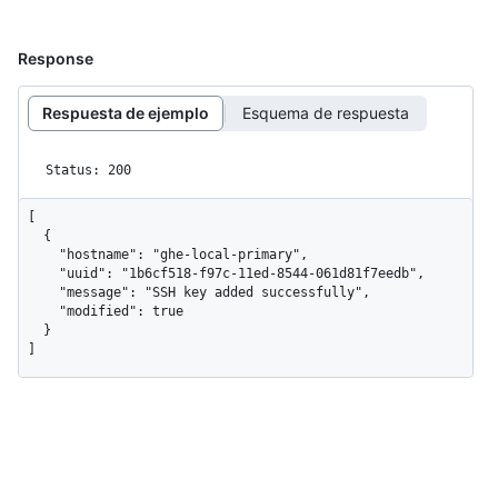
Response
Respuesta de ejemplo
Esquema de respuesta
Status: 200
[

  {

    "hostname": "ghe-local-primary",

    "uuid": "1b6cf518-f97c-11ed-8544-061d81f7eedb",

    "message": "SSH key added successfully",

    "modified": true

  }

]