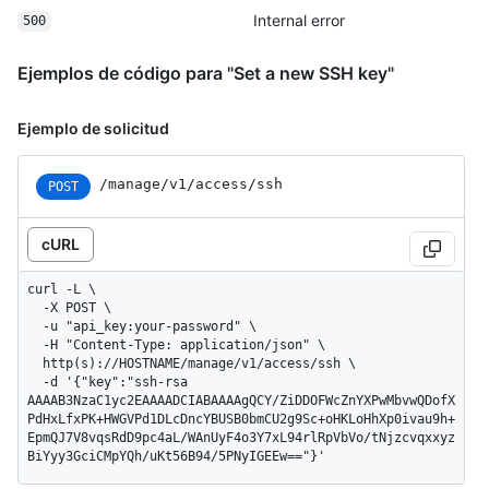
Internal error
500
Ejemplos de código para "Set a new SSH key"
Ejemplo de solicitud
/manage/v1/access/ssh
POST
cURL
curl -L \

  -X POST \

  -u "api_key:your-password" \

  -H "Content-Type: application/json" \

  http(s)://HOSTNAME/manage/v1/access/ssh \

  -d '{"key":"ssh-rsa 
AAAAB3NzaC1yc2EAAAADCIABAAAAgQCY/ZiDDOFWcZnYXPwMbvwQDofX
PdHxLfxPK+HWGVPd1DLcDncYBUSB0bmCU2g9Sc+oHKLoHhXp0ivau9h+
EpmQJ7V8vqsRdD9pc4aL/WAnUyF4o3Y7xL94rlRpVbVo/tNjzcvqxxyz
BiYyy3GciCMpYQh/uKt56B94/5PNyIGEEw=="}'