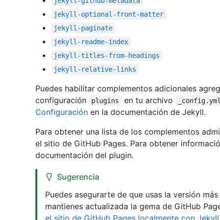
jekyll-github-metadata
jekyll-optional-front-matter
jekyll-paginate
jekyll-readme-index
jekyll-titles-from-headings
jekyll-relative-links
Puedes habilitar complementos adicionales agreg
configuración
en tu archivo
plugins
_config.ym
Configuración
en la documentación de Jekyll.
Para obtener una lista de los complementos admi
el sitio de GitHub Pages. Para obtener informació
documentación del plugin.
Sugerencia
Puedes asegurarte de que usas la versión más
mantienes actualizada la gema de GitHub Page
el sitio de GitHub Pages localmente con Jekyll