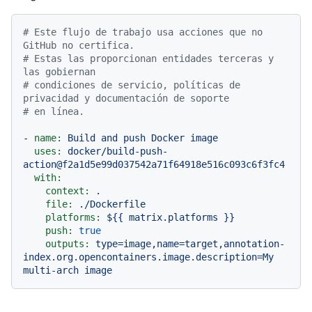
# Este flujo de trabajo usa acciones que no 
GitHub no certifica.
# Estas las proporcionan entidades terceras y 
las gobiernan
# condiciones de servicio, políticas de 
privacidad y documentación de soporte
# en línea.
-
name:
Build
and
push
Docker
image
uses:
docker/build-push-
action@f2a1d5e99d037542a71f64918e516c093c6f3fc4
with:
context:
.
file:
./Dockerfile
platforms:
${{
matrix.platforms
}}
push:
true
outputs:
type=image,name=target,annotation-
index.org.opencontainers.image.description=My
multi-arch
image