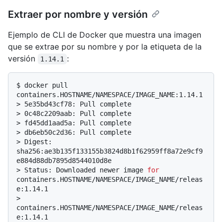
Extraer por nombre y versión
Ejemplo de CLI de Docker que muestra una imagen
que se extrae por su nombre y por la etiqueta de la
versión
:
1.14.1
$ 
docker pull 
containers.HOSTNAME/NAMESPACE/IMAGE_NAME:1.14.1
> 
5e35bd43cf78: Pull complete
> 
0c48c2209aab: Pull complete
> 
fd45dd1aad5a: Pull complete
> 
db6eb50c2d36: Pull complete
> 
Digest: 
sha256:ae3b135f133155b3824d8b1f62959ff8a72e9cf9
e884d88db7895d8544010d8e
> 
Status: Downloaded newer image 
for
containers.HOSTNAME/NAMESPACE/IMAGE_NAME/releas
e:1.14.1
> 
containers.HOSTNAME/NAMESPACE/IMAGE_NAME/releas
e:1.14.1