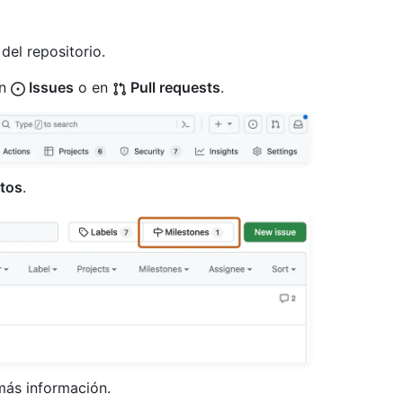
del repositorio.
en
Issues
o en
Pull requests
.
itos
.
 más información.