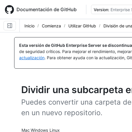
Skip
to
Documentación de GitHub
Version:
Enterprise 
main
content
Inicio
Comienza
Utilizar GitHub
División de un
Esta versión de GitHub Enterprise Server se discontinua
de seguridad críticos. Para mejorar el rendimiento, mejora
actualización
. Para obtener ayuda con la actualización, G
Dividir una subcarpeta e
Puedes convertir una carpeta den
en un nuevo repositorio.
Platform navigation
Mac
Windows
Linux