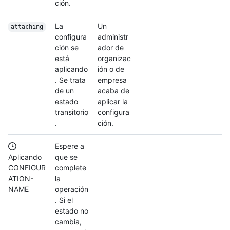
ción.
La
Un
attaching
configura
administr
ción se
ador de
está
organizac
aplicando
ión o de
. Se trata
empresa
de un
acaba de
estado
aplicar la
transitorio
configura
.
ción.
Espere a
Aplicando
que se
CONFIGUR
complete
ATION-
la
NAME
operación
. Si el
estado no
cambia,