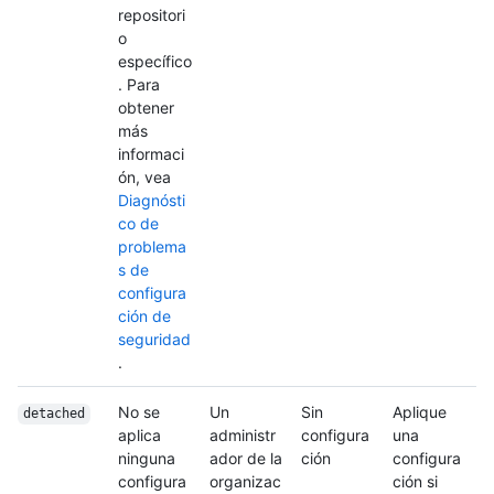
repositori
o
específico
. Para
obtener
más
informaci
ón, vea
Diagnósti
co de
problema
s de
configura
ción de
seguridad
.
No se
Un
Sin
Aplique
detached
aplica
administr
configura
una
ninguna
ador de la
ción
configura
configura
organizac
ción si