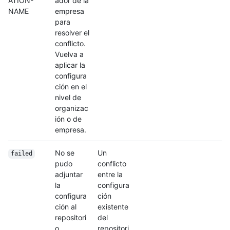
ATION-
ador de la
NAME
empresa
para
resolver el
conflicto.
Vuelva a
aplicar la
configura
ción en el
nivel de
organizac
ión o de
empresa.
No se
Un
failed
pudo
conflicto
adjuntar
entre la
la
configura
configura
ción
ción al
existente
repositori
del
o.
repositori