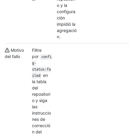
o y la
configura
ción
impidió la
agregació
n.
Motivo
Filtre
del fallo
por
confi
g-
status:fa
en
iled
la tabla
del
repositori
o y siga
las
instruccio
nes de
correcció
n del