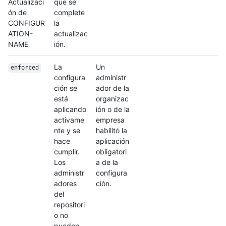
Actualizaci
que se
ón de
complete
CONFIGUR
la
ATION-
actualizac
NAME
ión.
La
Un
enforced
configura
administr
ción se
ador de la
está
organizac
aplicando
ión o de la
activame
empresa
nte y se
habilitó la
hace
aplicación
cumplir.
obligatori
Los
a de la
administr
configura
adores
ción.
del
repositori
o no
pueden