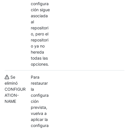
configura
ción sigue
asociada
al
repositori
o, pero el
repositori
o ya no
hereda
todas las
opciones.
Se
Para
eliminó
restaurar
CONFIGUR
la
ATION-
configura
NAME
ción
prevista,
vuelva a
aplicar la
configura