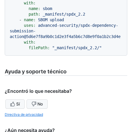
with:
name:
sbom
path:
_manifest/spdx_2.2
-
name:
SBOM
upload
uses:
advanced-security/spdx-dependency-
submission-
action@5d6e7f8a9b0c1d2e3f4a5b6c7d8e9f0a1b2c3d4e
with:
filePath:
"_manifest/spdx_2.2/"
Ayuda y soporte técnico
¿Encontró lo que necesitaba?
Sí
No
Directiva de privacidad
¿Aún necesita ayuda?