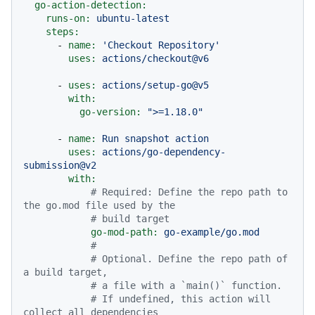
go-action-detection:
runs-on:
ubuntu-latest
steps:
-
name:
'Checkout Repository'
uses:
actions/checkout@v6
-
uses:
actions/setup-go@v5
with:
go-version:
">=1.18.0"
-
name:
Run
snapshot
action
uses:
actions/go-dependency-
submission@v2
with:
# Required: Define the repo path to 
the go.mod file used by the
# build target
go-mod-path:
go-example/go.mod
#
# Optional. Define the repo path of 
a build target,
# a file with a `main()` function.
# If undefined, this action will 
collect all dependencies