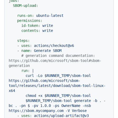
jobs:
SBOM-upload:
runs-on:
ubuntu-latest
permissions:
id-token:
write
contents:
write
steps:
-
uses:
actions/checkout@v6
-
name:
Generate
SBOM
# generation command documentation: 
https://github.com/microsoft/sbom-tool#sbom-
generation
run:
|

        curl -Lo $RUNNER_TEMP/sbom-tool 
https://github.com/microsoft/sbom-
tool/releases/latest/download/sbom-tool-linux-
x64

        chmod +x $RUNNER_TEMP/sbom-tool

        $RUNNER_TEMP/sbom-tool generate -b . -
bc . -pn $ -pv 1.0.0 -ps OwnerName -nsb 
-
uses:
actions/upload-artifact@v3