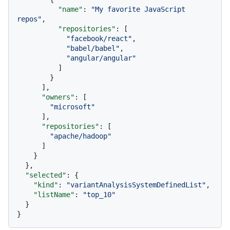
"name"
:
"My favorite JavaScript 
repos"
,
"repositories"
:
[
"facebook/react"
,
"babel/babel"
,
"angular/angular"
]
}
]
,
"owners"
:
[
"microsoft"
]
,
"repositories"
:
[
"apache/hadoop"
]
}
}
,
"selected"
:
{
"kind"
:
"variantAnalysisSystemDefinedList"
,
"listName"
:
"top_10"
}
}