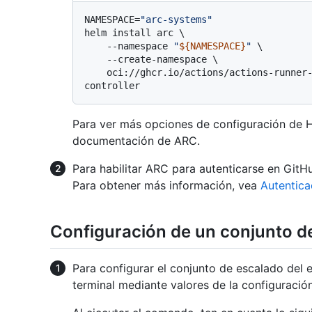
NAMESPACE=
"arc-systems"
helm install arc \

    --namespace 
"
${NAMESPACE}
"
 \

    --create-namespace \

    oci://ghcr.io/actions/actions-runner-controller-charts/gha-runner-scale-set-
Para ver más opciones de configuración de 
documentación de ARC.
Para habilitar ARC para autenticarse en GitHu
Para obtener más información, vea
Autentica
Configuración de un conjunto d
Para configurar el conjunto de escalado del e
terminal mediante valores de la configuració