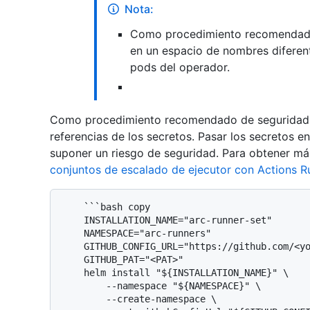
Nota:
Como procedimiento recomendado 
en un espacio de nombres diferen
pods del operador.
Como procedimiento recomendado de seguridad, 
referencias de los secretos. Pasar los secretos e
suponer un riesgo de seguridad. Para obtener má
conjuntos de escalado de ejecutor con Actions R
    ```bash copy

    INSTALLATION_NAME="arc-runner-set"

    NAMESPACE="arc-runners"

    GITHUB_CONFIG_URL="https://github.com/<your_enterprise/org/repo>"

    GITHUB_PAT="<PAT>"

    helm install "${INSTALLATION_NAME}" \

        --namespace "${NAMESPACE}" \

        --create-namespace \
