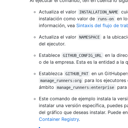
Al ejecutar el comando, ten en cuenta lo sigu
Actualiza el valor
cui
INSTALLATION_NAME
instalación como valor de
en lo
runs-on
información, vea
Sintaxis del flujo de t
Actualiza el valor
a la ubicac
NAMESPACE
del ejecutor.
Establece
en la direc
GITHUB_CONFIG_URL
o de la empresa. Esta es la entidad a la 
Establezca
en un GitHubpers
GITHUB_PAT
para los ejecutores 
manage_runners:org
ámbito
para 
manage_runners:enterprise
Este comando de ejemplo instala la versi
instalar una versión específica, puedes 
del gráfico que deseas instalar. Puede en
Container Registry
.