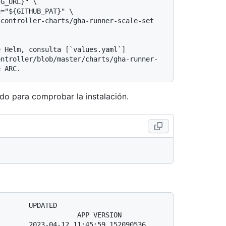
ontroller/blob/master/charts/gha-runner-
ndo para comprobar la instalación.
                       
                   APP VERSION

       2023-04-12 11:45:59.152090536 