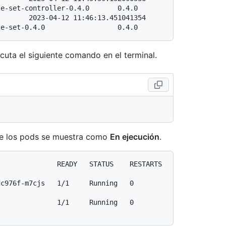
e-set-controller-0.4.0       0.4.0

       2023-04-12 11:46:13.451041354 
cuta el siguiente comando en el terminal.
 de los pods se muestra como
En ejecución
.
             READY   STATUS    RESTARTS   
-m7cjs   1/1     Running   0          
         1/1     Running   0          