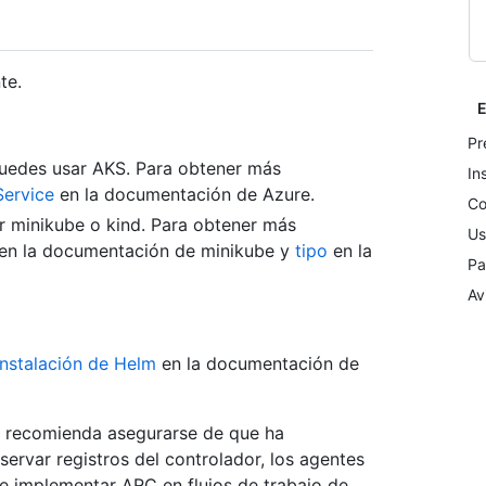
te.
E
Pr
puedes usar AKS. Para obtener más
In
Service
en la documentación de Azure.
Co
r minikube o kind. Para obtener más
Us
en la documentación de minikube y
tipo
en la
Pa
Av
Instalación de Helm
en la documentación de
 recomienda asegurarse de que ha
rvar registros del controlador, los agentes
de implementar ARC en flujos de trabajo de