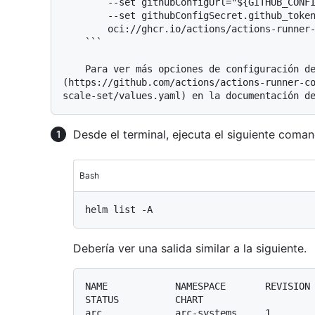
        --set githubConfigUrl="${GITHUB_CONFIG_URL}" \

        --set githubConfigSecret.github_token="${GITHUB_PAT}" \

        oci://ghcr.io/actions/actions-runner-controller-charts/gha-runner-scale-set

    ```

    Para ver más opciones de configuración de Helm, consulta [`values.yaml`]
(https://github.com/actions/actions-runner-c
Desde el terminal, ejecuta el siguiente coma
Bash
Debería ver una salida similar a la siguiente.
NAME            NAMESPACE       REVISION        UPDATED          
STATUS          CHART                    
arc             arc-systems     1        