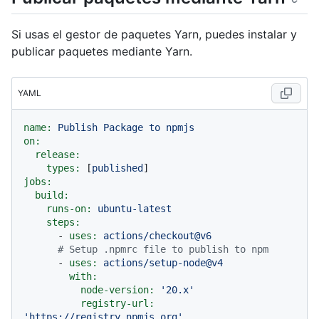
Si usas el gestor de paquetes Yarn, puedes instalar y
publicar paquetes mediante Yarn.
YAML
name:
Publish
Package
to
npmjs
on:
release:
types:
 [
published
jobs:
build:
runs-on:
ubuntu-latest
steps:
-
uses:
actions/checkout@v6
# Setup .npmrc file to publish to npm
-
uses:
actions/setup-node@v4
with:
node-version:
'20.x'
registry-url:
'https://registry.npmjs.org'