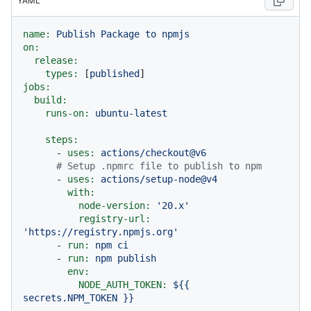
YAML
name:
Publish
Package
to
npmjs
on:
release:
types:
 [
published
jobs:
build:
runs-on:
ubuntu-latest
steps:
-
uses:
actions/checkout@v6
# Setup .npmrc file to publish to npm
-
uses:
actions/setup-node@v4
with:
node-version:
'20.x'
registry-url:
'https://registry.npmjs.org'
-
run:
npm
ci
-
run:
npm
publish
env:
NODE_AUTH_TOKEN:
${{
secrets.NPM_TOKEN
}}