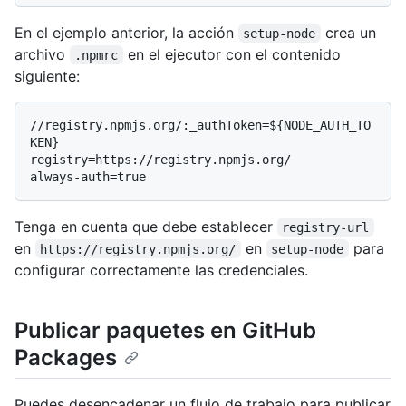
En el ejemplo anterior, la acción
crea un
setup-node
archivo
en el ejecutor con el contenido
.npmrc
siguiente:
//registry.npmjs.org/:_authToken=${NODE_AUTH_TO
KEN}

registry=https://registry.npmjs.org/

Tenga en cuenta que debe establecer
registry-url
en
en
para
https://registry.npmjs.org/
setup-node
configurar correctamente las credenciales.
Publicar paquetes en GitHub
Packages
Puedes desencadenar un flujo de trabajo para publicar