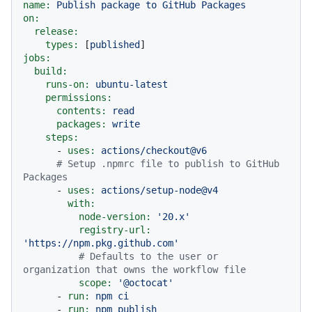
name:
Publish
package
to
GitHub
Packages
on:
release:
types:
 [
published
jobs:
build:
runs-on:
ubuntu-latest
permissions:
contents:
read
packages:
write
steps:
-
uses:
actions/checkout@v6
# Setup .npmrc file to publish to GitHub 
Packages
-
uses:
actions/setup-node@v4
with:
node-version:
'20.x'
registry-url:
'https://npm.pkg.github.com'
# Defaults to the user or 
organization that owns the workflow file
scope:
'@octocat'
-
run:
npm
ci
-
run:
npm
publish