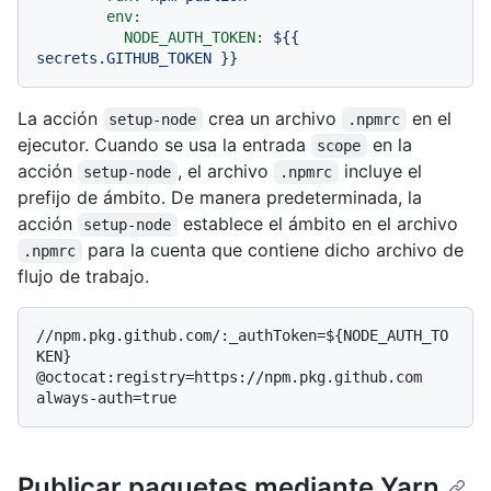
env:
NODE_AUTH_TOKEN:
${{
secrets.GITHUB_TOKEN
}}
La acción
crea un archivo
en el
setup-node
.npmrc
ejecutor. Cuando se usa la entrada
en la
scope
acción
, el archivo
incluye el
setup-node
.npmrc
prefijo de ámbito. De manera predeterminada, la
acción
establece el ámbito en el archivo
setup-node
para la cuenta que contiene dicho archivo de
.npmrc
flujo de trabajo.
//npm.pkg.github.com/:_authToken=${NODE_AUTH_TO
KEN}

@octocat:registry=https://npm.pkg.github.com

Publicar paquetes mediante Yarn