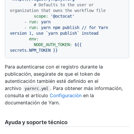
# Defaults to the user or 
organization that owns the workflow file
scope:
'@octocat'
-
run:
yarn
-
run:
yarn
npm
publish
//
for
Yarn
version
1
,
use
`yarn
publish`
instead
env:
NODE_AUTH_TOKEN:
${{
secrets.NPM_TOKEN
}}
Para autenticarse con el registro durante la
publicación, asegúrate de que el token de
autenticación también esté definido en el
archivo
. Para obtener más información,
yarnrc.yml
consulta el artículo
Configuración
en la
documentación de Yarn.
Ayuda y soporte técnico