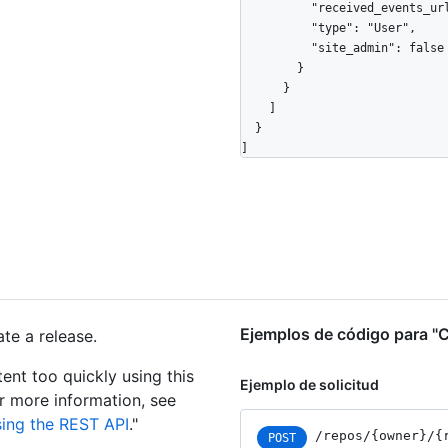
          "received_events_url": "https://HOSTNAME/users/octocat/received_events",

          "type": "User",

          "site_admin": false

        }

      }

    ]

  }

]
Ejemplos de código para "C
te a release.
tent too quickly using this
Ejemplo de solicitud
or more information, see
sing the REST API
."
/repos
/{owner}
/{
POST