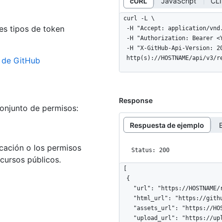
cURL
JavaScript
CLI
curl -L \

es tipos de token
  -H "Accept: application/vnd.github+json" \

  -H "Authorization: Bearer <YOUR-TOKEN>" \

  -H "X-GitHub-Api-Version: 2022-11-28" \

  http(s)://HOSTNAME/api/v3/
n de GitHub
Response
conjunto de permisos:
Respuesta de ejemplo
cación o los permisos
Status: 200
ecursos públicos.
[

  {

    "url": "https://HOSTNAME/repos/octocat/Hello-World/releases/1",

    "html_url": "https://github.com/octocat/Hello-World/releases/v1.0.0",

    "assets_url": "https://HOSTNAME/repos/octocat/Hello-World/releases/1/assets",

    "upload_url": "https://uploads.github.com/repos/octocat/Hello-