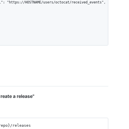
reate a release"
repo}
/releases