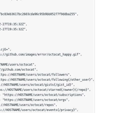
fbc03eb3617bc2603cda96c95b9bb05277f9ddba255",
