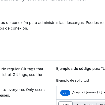
tos de conexión para administrar las descargas. Puedes rec
os de conexión.
Ejemplos de código para "Li
lude regular Git tags that
list of Git tags, use the
Ejemplo de solicitud
e to everyone. Only users
/repos
/{owner}
/{r
GET
eases.