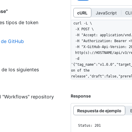
ase"
cURL
JavaScript
CLI
es tipos de token
curl -L \

  -X POST \

  -H "Accept: application/vnd.github+json" \

n de GitHub
  -H "Authorization: Bearer <YOUR-TOKEN>" \

  -H "X-GitHub-Api-Version: 2022-11-28" \

  http(s)://HOSTNAME/api/v3/repos/OWNER/REPO/releases \

  -d 
'{"tag_name":"v1.0.0","target
de los siguientes
on of the 
release","draft":false,"prere
Response
d
"Workflows" repository
Respuesta de ejemplo
Status: 201