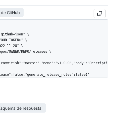
 de GitHub
_commitish":"master","name":"v1.0.0","body":"Descripti
lease":false,"generate_release_notes":false}'
Esquema de respuesta