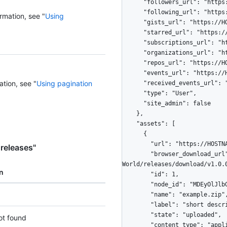
      "followers_url": "https://HOSTNAME/users/octocat/followers",

      "following_url": "https://HOSTNAME/users/octocat/following{/other_user}",

rmation, see "
Using
      "gists_url": "https://HOSTNAME/users/octocat/gists{/gist_id}",

      "starred_url": "https://HOSTNAME/users/octocat/starred{/owner}{/repo}",

      "subscriptions_url": "https://HOSTNAME/users/octocat/subscriptions",

      "organizations_url": "https://HOSTNAME/users/octocat/orgs",

      "repos_url": "https://HOSTNAME/users/octocat/repos",

      "events_url": "https://HOSTNAME/users/octocat/events{/privacy}",

ation, see "
Using pagination
      "received_events_url": "https://HOSTNAME/users/octocat/received_events",

      "type": "User",

      "site_admin": false

    },

    "assets": [

      {

        "url": "https://HOSTNAME/repos/octocat/Hello-World/releases/assets/1",

releases"
        "browser_download_url": "https://github.com/octocat/Hello-
World/releases/download/v1.0.0
n
        "id": 1,

        "node_id": "MDEyOlJlbGVhc2VBc3NldDE=",

        "name": "example.zip",

        "label": "short description",

        "state": "uploaded",

ot found
        "content_type": "application/zip",
