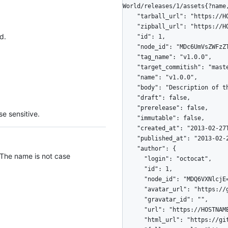
World/releases/1/assets{?name,
    "tarball_url": "https://HOSTNAME/repos/octocat/Hello-World/tarball/v1.0.0",

    "zipball_url": "https://HOSTNAME/repos/octocat/Hello-World/zipball/v1.0.0",

d.
    "id": 1,

    "node_id": "MDc6UmVsZWFzZTE=",

    "tag_name": "v1.0.0",

    "target_commitish": "master",

    "name": "v1.0.0",

    "body": "Description of the release",

    "draft": false,

    "prerelease": false,

e sensitive.
    "immutable": false,

    "created_at": "2013-02-27T19:35:32Z",

    "published_at": "2013-02-27T19:35:32Z",

    "author": {

 The name is not case
      "login": "octocat",

      "id": 1,

      "node_id": "MDQ6VXNlcjE=",

      "avatar_url": "https://github.com/images/error/octocat_happy.gif",

      "gravatar_id": "",

      "url": "https://HOSTNAME/users/octocat",

      "html_url": "https://github.com/octocat",
