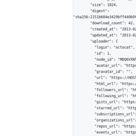
        "size": 1024,

        "digest": 
"sha256:2151b604e3429bff440b9
        "download_count": 42,

        "created_at": "2013-02-27T19:35:32Z",

        "updated_at": "2013-02-27T19:35:32Z",

        "uploader": {

          "login": "octocat",

          "id": 1,

          "node_id": "MDQ6VXNlcjE=",

          "avatar_url": "https://github.com/images/error/octocat_happy.gif",

          "gravatar_id": "",

          "url": "https://HOSTNAME/users/octocat",

          "html_url": "https://github.com/octocat",

          "followers_url": "https://HOSTNAME/users/octocat/followers",

          "following_url": "https://HOSTNAME/users/octocat/following{/other_user}",

          "gists_url": "https://HOSTNAME/users/octocat/gists{/gist_id}",

          "starred_url": "https://HOSTNAME/users/octocat/starred{/owner}{/repo}",

          "subscriptions_url": "https://HOSTNAME/users/octocat/subscriptions",

          "organizations_url": "https://HOSTNAME/users/octocat/orgs",

          "repos_url": "https://HOSTNAME/users/octocat/repos",

          "events_url": "https://HOSTNAME/users/octocat/events{/privacy}",
