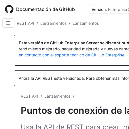
Skip
to
Documentación de GitHub
Version:
Enterprise 
main
content
REST API
/
Lanzamientos
/
Lanzamientos
Nombre,
Nombre,
Nombre,
Nombre,
Nombre,
Nombre,
Nombre,
Nombre,
Nombre,
Nombre,
Nombre,
Nombre,
Nombre,
Nombre,
Nombre,
Nombre,
Nombre,
Nombre,
Nombre,
Nombre,
Tipo,
Tipo,
Tipo,
Tipo,
Tipo,
Tipo,
Tipo,
Tipo,
Tipo,
Tipo,
Tipo,
Tipo,
Tipo,
Tipo,
Tipo,
Tipo,
Tipo,
Tipo,
Tipo,
Tipo,
Esta versión de GitHub Enterprise Server se discontinuó
Descripción
Descripción
Descripción
Descripción
Descripción
Descripción
Descripción
Descripción
Descripción
Descripción
Descripción
Descripción
Descripción
Descripción
Descripción
Descripción
Descripción
Descripción
Descripción
Descripción
rendimiento mejorado, seguridad mejorada y nuevas carac
en contacto con el soporte técnico de GitHub Enterprise
.
Ahora la API REST está versionada.
Para obtener más infor
REST API
/
Lanzamientos
/
Puntos de conexión de l
Usa la API de REST para crear, m