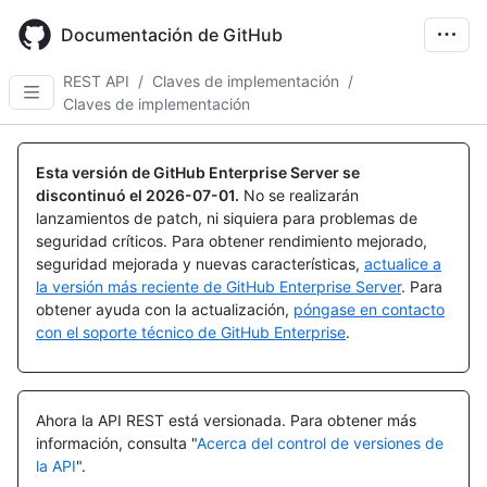
Skip
to
Documentación de GitHub
main
content
REST API
/
Claves de implementación
/
Claves de implementación
Nombre,
Nombre,
Nombre,
Nombre,
Nombre,
Nombre,
Nombre,
Nombre,
Nombre,
Nombre,
Tipo,
Tipo,
Tipo,
Tipo,
Tipo,
Tipo,
Tipo,
Tipo,
Tipo,
Tipo,
Esta versión de GitHub Enterprise Server se
Descripción
Descripción
Descripción
Descripción
Descripción
Descripción
Descripción
Descripción
Descripción
Descripción
discontinuó el
2026-07-01
.
No se realizarán
lanzamientos de patch, ni siquiera para problemas de
seguridad críticos. Para obtener rendimiento mejorado,
seguridad mejorada y nuevas características,
actualice a
la versión más reciente de GitHub Enterprise Server
. Para
obtener ayuda con la actualización,
póngase en contacto
con el soporte técnico de GitHub Enterprise
.
Ahora la API REST está versionada.
Para obtener más
información, consulta "
Acerca del control de versiones de
la API
".