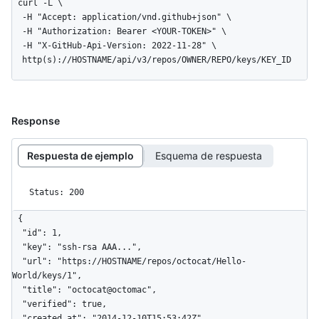
curl -L \

  -H "Accept: application/vnd.github+json" \

  -H "Authorization: Bearer <YOUR-TOKEN>" \

  -H "X-GitHub-Api-Version: 2022-11-28" \

  http(s)://HOSTNAME/api/v3/repos/OWNER/REPO/keys/KEY_ID
Response
Respuesta de ejemplo
Esquema de respuesta
Status: 200
{

  "id": 1,

  "key": "ssh-rsa AAA...",

  "url": "https://HOSTNAME/repos/octocat/Hello-
World/keys/1",

  "title": "octocat@octomac",

  "verified": true,

  "created_at": "2014-12-10T15:53:42Z",
