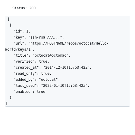
Status: 200
[

  {

    "id": 1,

    "key": "ssh-rsa AAA...",

    "url": "https://HOSTNAME/repos/octocat/Hello-
World/keys/1",

    "title": "octocat@octomac",

    "verified": true,

    "created_at": "2014-12-10T15:53:42Z",

    "read_only": true,

    "added_by": "octocat",

    "last_used": "2022-01-10T15:53:42Z",

    "enabled": true

  }

]