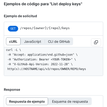
Ejemplos de código para "List deploy keys"
Ejemplo de solicitud
/repos
/{owner}
/{repo}
/keys
GET
cURL
JavaScript
CLI de GitHub
curl -L \

  -H "Accept: application/vnd.github+json" \

  -H "Authorization: Bearer <YOUR-TOKEN>" \

  -H "X-GitHub-Api-Version: 2022-11-28" \

  http(s)://HOSTNAME/api/v3/repos/OWNER/REPO/keys
Response
Respuesta de ejemplo
Esquema de respuesta