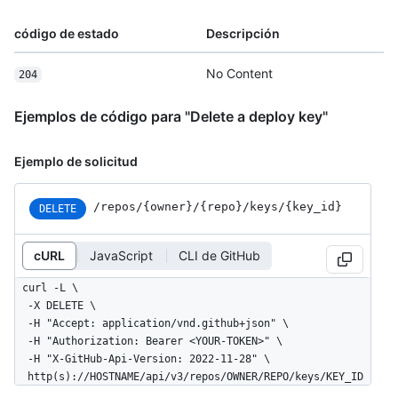
código de estado
Descripción
No Content
204
Ejemplos de código para "Delete a deploy key"
Ejemplo de solicitud
/repos
/{owner}
/{repo}
/keys
/{key_
id}
DELETE
cURL
JavaScript
CLI de GitHub
curl -L \

  -X DELETE \

  -H "Accept: application/vnd.github+json" \

  -H "Authorization: Bearer <YOUR-TOKEN>" \

  -H "X-GitHub-Api-Version: 2022-11-28" \

  http(s)://HOSTNAME/api/v3/repos/OWNER/REPO/keys/KEY_ID