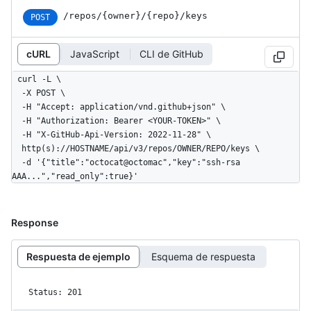
/repos
/{owner}
/{repo}
/keys
POST
cURL
JavaScript
CLI de GitHub
curl -L \

  -X POST \

  -H "Accept: application/vnd.github+json" \

  -H "Authorization: Bearer <YOUR-TOKEN>" \

  -H "X-GitHub-Api-Version: 2022-11-28" \

  http(s)://HOSTNAME/api/v3/repos/OWNER/REPO/keys \

  -d '{"title":"octocat@octomac","key":"ssh-rsa 
AAA...","read_only":true}'
Response
Respuesta de ejemplo
Esquema de respuesta
Status: 201