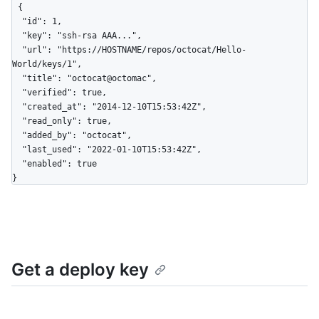
{

  "id": 1,

  "key": "ssh-rsa AAA...",

  "url": "https://HOSTNAME/repos/octocat/Hello-
World/keys/1",

  "title": "octocat@octomac",

  "verified": true,

  "created_at": "2014-12-10T15:53:42Z",

  "read_only": true,

  "added_by": "octocat",

  "last_used": "2022-01-10T15:53:42Z",

  "enabled": true

}
Get a deploy key