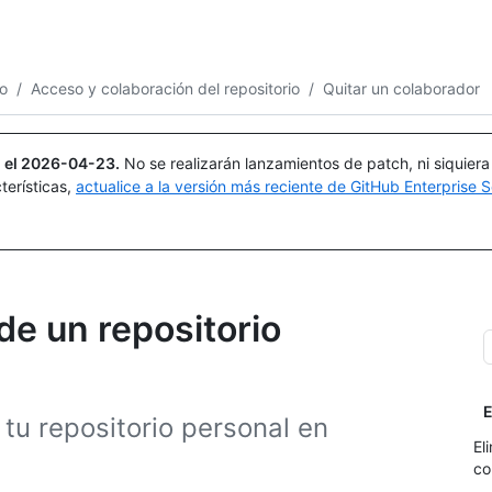
Buscar o preguntar
Copilot
io
/
Acceso y colaboración del repositorio
/
Quitar un colaborador
 el
2026-04-23
.
No se realizarán lanzamientos de patch, ni siquier
terísticas,
actualice a la versión más reciente de GitHub Enterprise S
de un repositorio
E
tu repositorio personal en
El
co