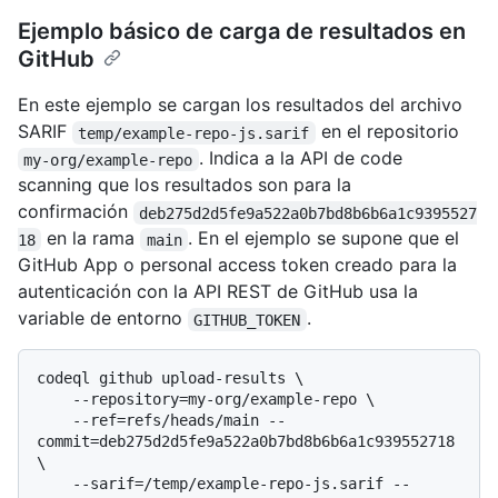
Ejemplo básico de carga de resultados en
GitHub
En este ejemplo se cargan los resultados del archivo
SARIF
en el repositorio
temp/example-repo-js.sarif
. Indica a la API de code
my-org/example-repo
scanning que los resultados son para la
confirmación
deb275d2d5fe9a522a0b7bd8b6b6a1c9395527
en la rama
. En el ejemplo se supone que el
18
main
GitHub App o personal access token creado para la
autenticación con la API REST de GitHub usa la
variable de entorno
.
GITHUB_TOKEN
codeql github upload-results \

    --repository=my-org/example-repo \

    --ref=refs/heads/main --
commit=deb275d2d5fe9a522a0b7bd8b6b6a1c939552718 
\

    --sarif=/temp/example-repo-js.sarif --