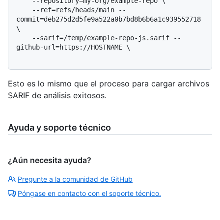
    --repository=my-org/example-repo \

    --ref=refs/heads/main --
commit=deb275d2d5fe9a522a0b7bd8b6b6a1c939552718 
\

    --sarif=/temp/example-repo-js.sarif --
github-url=https://HOSTNAME \

Esto es lo mismo que el proceso para cargar archivos
SARIF de análisis exitosos.
Ayuda y soporte técnico
¿Aún necesita ayuda?
Pregunte a la comunidad de GitHub
Póngase en contacto con el soporte técnico.