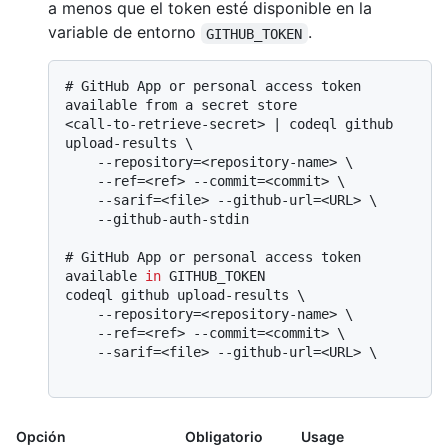
a menos que el token esté disponible en la
variable de entorno
.
GITHUB_TOKEN
# 
GitHub App or personal access token 
available from a secret store
<call-to-retrieve-secret> | codeql github 
upload-results \

    --repository=<repository-name> \

    --ref=<ref> --commit=<commit> \

    --sarif=<file> --github-url=<URL> \

# 
GitHub App or personal access token 
available 
in
 GITHUB_TOKEN
codeql github upload-results \

    --repository=<repository-name> \

    --ref=<ref> --commit=<commit> \

    --sarif=<file> --github-url=<URL> \

Opción
Obligatorio
Usage