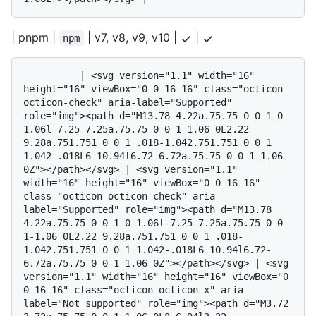
| pnpm |
| v7, v8, v9, v10 |
|
npm
          | <svg version="1.1" width="16" 
height="16" viewBox="0 0 16 16" class="octicon 
octicon-check" aria-label="Supported" 
role="img"><path d="M13.78 4.22a.75.75 0 0 1 0 
1.06l-7.25 7.25a.75.75 0 0 1-1.06 0L2.22 
9.28a.751.751 0 0 1 .018-1.042.751.751 0 0 1 
1.042-.018L6 10.94l6.72-6.72a.75.75 0 0 1 1.06 
0Z"></path></svg> | <svg version="1.1" 
width="16" height="16" viewBox="0 0 16 16" 
class="octicon octicon-check" aria-
label="Supported" role="img"><path d="M13.78 
4.22a.75.75 0 0 1 0 1.06l-7.25 7.25a.75.75 0 0 
1-1.06 0L2.22 9.28a.751.751 0 0 1 .018-
1.042.751.751 0 0 1 1.042-.018L6 10.94l6.72-
6.72a.75.75 0 0 1 1.06 0Z"></path></svg> | <svg 
version="1.1" width="16" height="16" viewBox="0 
0 16 16" class="octicon octicon-x" aria-
label="Not supported" role="img"><path d="M3.72 