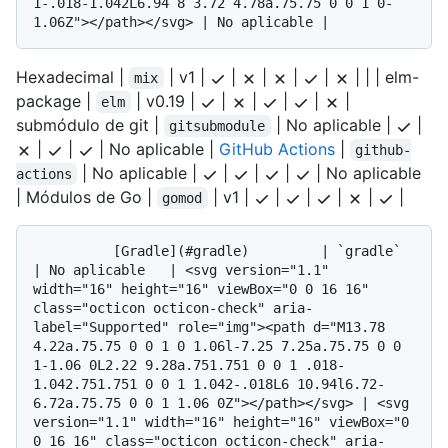
1-.018-1.042L6.94 8 3.72 4.78a.75.75 0 0 1 0-
Hexadecimal |
| v1 |
|
|
|
|
| | | elm-
mix
package |
| v0.19 |
|
|
|
|
|
elm
submódulo de git |
| No aplicable |
|
gitsubmodule
|
|
| No aplicable |
GitHub Actions
|
github-
| No aplicable |
|
|
|
| No aplicable
actions
| Módulos de Go |
| v1 |
|
|
|
|
|
gomod
          [Gradle](#gradle)         | `gradle`         
| No aplicable   | <svg version="1.1" 
width="16" height="16" viewBox="0 0 16 16" 
class="octicon octicon-check" aria-
label="Supported" role="img"><path d="M13.78 
4.22a.75.75 0 0 1 0 1.06l-7.25 7.25a.75.75 0 0 
1-1.06 0L2.22 9.28a.751.751 0 0 1 .018-
1.042.751.751 0 0 1 1.042-.018L6 10.94l6.72-
6.72a.75.75 0 0 1 1.06 0Z"></path></svg> | <svg 
version="1.1" width="16" height="16" viewBox="0 
0 16 16" class="octicon octicon-check" aria-