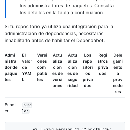
los administradores de paquetes. Consulta
los detalles en la tabla a continuación.
Si tu repositorio ya utiliza una integración para la
administración de dependencias, necesitarás
inhabilitarlo antes de habilitar el Dependabot.
Admi
El
Versi
Actu
Actu
Los
Regi
Dele
nistra
valor
ones
aliza
aliza
repo
stros
gami
dor de
de
com
cion
cion
sitori
priva
ento
paque
YAM
patib
es de
es de
os
dos
a
tes
L
les
versi
segu
priva
prov
ones
ridad
dos
eedo
res
Bundl
bund
er
ler
          v2 | <svg version="1.1" width="16" 