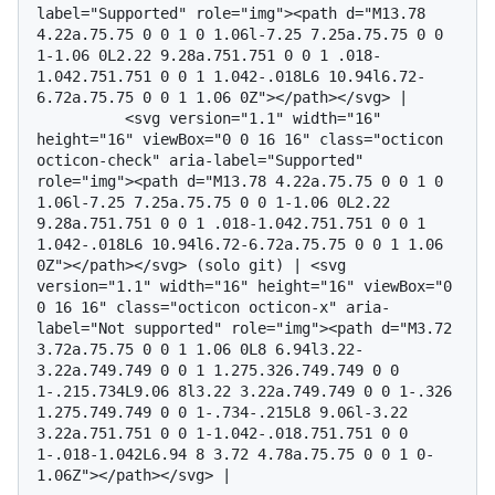
label="Supported" role="img"><path d="M13.78 
4.22a.75.75 0 0 1 0 1.06l-7.25 7.25a.75.75 0 0 
1-1.06 0L2.22 9.28a.751.751 0 0 1 .018-
1.042.751.751 0 0 1 1.042-.018L6 10.94l6.72-
6.72a.75.75 0 0 1 1.06 0Z"></path></svg> | 

          <svg version="1.1" width="16" 
height="16" viewBox="0 0 16 16" class="octicon 
octicon-check" aria-label="Supported" 
role="img"><path d="M13.78 4.22a.75.75 0 0 1 0 
1.06l-7.25 7.25a.75.75 0 0 1-1.06 0L2.22 
9.28a.751.751 0 0 1 .018-1.042.751.751 0 0 1 
1.042-.018L6 10.94l6.72-6.72a.75.75 0 0 1 1.06 
0Z"></path></svg> (solo git) | <svg 
version="1.1" width="16" height="16" viewBox="0 
0 16 16" class="octicon octicon-x" aria-
label="Not supported" role="img"><path d="M3.72 
3.72a.75.75 0 0 1 1.06 0L8 6.94l3.22-
3.22a.749.749 0 0 1 1.275.326.749.749 0 0 
1-.215.734L9.06 8l3.22 3.22a.749.749 0 0 1-.326 
1.275.749.749 0 0 1-.734-.215L8 9.06l-3.22 
3.22a.751.751 0 0 1-1.042-.018.751.751 0 0 
1-.018-1.042L6.94 8 3.72 4.78a.75.75 0 0 1 0-
1.06Z"></path></svg> |
