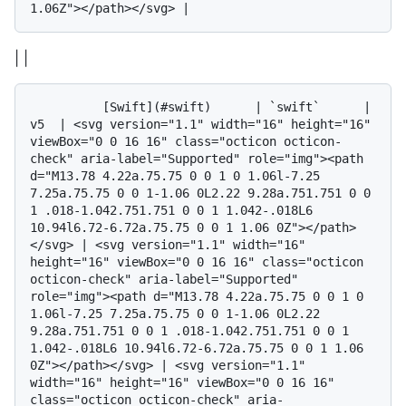
| |
          [Swift](#swift)      | `swift`      | 
v5  | <svg version="1.1" width="16" height="16" 
viewBox="0 0 16 16" class="octicon octicon-
check" aria-label="Supported" role="img"><path 
d="M13.78 4.22a.75.75 0 0 1 0 1.06l-7.25 
7.25a.75.75 0 0 1-1.06 0L2.22 9.28a.751.751 0 0 
1 .018-1.042.751.751 0 0 1 1.042-.018L6 
10.94l6.72-6.72a.75.75 0 0 1 1.06 0Z"></path>
</svg> | <svg version="1.1" width="16" 
height="16" viewBox="0 0 16 16" class="octicon 
octicon-check" aria-label="Supported" 
role="img"><path d="M13.78 4.22a.75.75 0 0 1 0 
1.06l-7.25 7.25a.75.75 0 0 1-1.06 0L2.22 
9.28a.751.751 0 0 1 .018-1.042.751.751 0 0 1 
1.042-.018L6 10.94l6.72-6.72a.75.75 0 0 1 1.06 
0Z"></path></svg> | <svg version="1.1" 
width="16" height="16" viewBox="0 0 16 16" 
class="octicon octicon-check" aria-