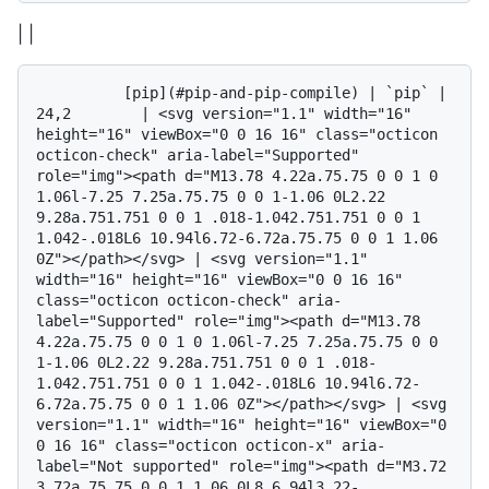
| |
          [pip](#pip-and-pip-compile) | `pip` | 
24,2        | <svg version="1.1" width="16" 
height="16" viewBox="0 0 16 16" class="octicon 
octicon-check" aria-label="Supported" 
role="img"><path d="M13.78 4.22a.75.75 0 0 1 0 
1.06l-7.25 7.25a.75.75 0 0 1-1.06 0L2.22 
9.28a.751.751 0 0 1 .018-1.042.751.751 0 0 1 
1.042-.018L6 10.94l6.72-6.72a.75.75 0 0 1 1.06 
0Z"></path></svg> | <svg version="1.1" 
width="16" height="16" viewBox="0 0 16 16" 
class="octicon octicon-check" aria-
label="Supported" role="img"><path d="M13.78 
4.22a.75.75 0 0 1 0 1.06l-7.25 7.25a.75.75 0 0 
1-1.06 0L2.22 9.28a.751.751 0 0 1 .018-
1.042.751.751 0 0 1 1.042-.018L6 10.94l6.72-
6.72a.75.75 0 0 1 1.06 0Z"></path></svg> | <svg 
version="1.1" width="16" height="16" viewBox="0 
0 16 16" class="octicon octicon-x" aria-
label="Not supported" role="img"><path d="M3.72 
3.72a.75.75 0 0 1 1.06 0L8 6.94l3.22-