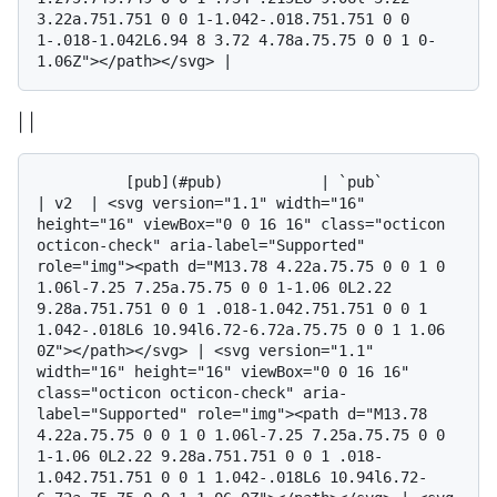
3.22a.751.751 0 0 1-1.042-.018.751.751 0 0 
1-.018-1.042L6.94 8 3.72 4.78a.75.75 0 0 1 0-
| |
          [pub](#pub)           | `pub`            
| v2  | <svg version="1.1" width="16" 
height="16" viewBox="0 0 16 16" class="octicon 
octicon-check" aria-label="Supported" 
role="img"><path d="M13.78 4.22a.75.75 0 0 1 0 
1.06l-7.25 7.25a.75.75 0 0 1-1.06 0L2.22 
9.28a.751.751 0 0 1 .018-1.042.751.751 0 0 1 
1.042-.018L6 10.94l6.72-6.72a.75.75 0 0 1 1.06 
0Z"></path></svg> | <svg version="1.1" 
width="16" height="16" viewBox="0 0 16 16" 
class="octicon octicon-check" aria-
label="Supported" role="img"><path d="M13.78 
4.22a.75.75 0 0 1 0 1.06l-7.25 7.25a.75.75 0 0 
1-1.06 0L2.22 9.28a.751.751 0 0 1 .018-
1.042.751.751 0 0 1 1.042-.018L6 10.94l6.72-