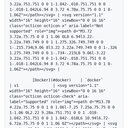
3.22a.751.751 0 0 1-1.042-.018.751.751 0 0 
1-.018-1.042L6.94 8 3.72 4.78a.75.75 0 0 1 0-
1.06Z"></path></svg> | <svg version="1.1" 
width="16" height="16" viewBox="0 0 16 16" 
class="octicon octicon-x" aria-label="Not 
supported" role="img"><path d="M3.72 
3.72a.75.75 0 0 1 1.06 0L8 6.94l3.22-
3.22a.749.749 0 0 1 1.275.326.749.749 0 0 
1-.215.734L9.06 8l3.22 3.22a.749.749 0 0 1-.326 
1.275.749.749 0 0 1-.734-.215L8 9.06l-3.22 
3.22a.751.751 0 0 1-1.042-.018.751.751 0 0 
1-.018-1.042L6.94 8 3.72 4.78a.75.75 0 0 1 0-
1.06Z"></path></svg> |

          [Docker](#docker)    | `docker`         
| v1               | <svg version="1.1" 
width="16" height="16" viewBox="0 0 16 16" 
class="octicon octicon-check" aria-
label="Supported" role="img"><path d="M13.78 
4.22a.75.75 0 0 1 0 1.06l-7.25 7.25a.75.75 0 0 
1-1.06 0L2.22 9.28a.751.751 0 0 1 .018-
1.042.751.751 0 0 1 1.042-.018L6 10.94l6.72-
6.72a.75.75 0 0 1 1.06 0Z"></path></svg> | <svg 