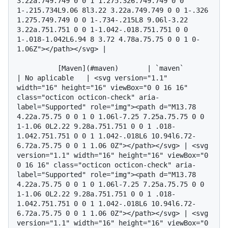
3.22a.749.749 0 0 1 1.275.326.749.749 0 0 
1-.215.734L9.06 8l3.22 3.22a.749.749 0 0 1-.326 
1.275.749.749 0 0 1-.734-.215L8 9.06l-3.22 
3.22a.751.751 0 0 1-1.042-.018.751.751 0 0 
1-.018-1.042L6.94 8 3.72 4.78a.75.75 0 0 1 0-
1.06Z"></path></svg> |

          [Maven](#maven)       | `maven`          
| No aplicable   | <svg version="1.1" 
width="16" height="16" viewBox="0 0 16 16" 
class="octicon octicon-check" aria-
label="Supported" role="img"><path d="M13.78 
4.22a.75.75 0 0 1 0 1.06l-7.25 7.25a.75.75 0 0 
1-1.06 0L2.22 9.28a.751.751 0 0 1 .018-
1.042.751.751 0 0 1 1.042-.018L6 10.94l6.72-
6.72a.75.75 0 0 1 1.06 0Z"></path></svg> | <svg 
version="1.1" width="16" height="16" viewBox="0 
0 16 16" class="octicon octicon-check" aria-
label="Supported" role="img"><path d="M13.78 
4.22a.75.75 0 0 1 0 1.06l-7.25 7.25a.75.75 0 0 
1-1.06 0L2.22 9.28a.751.751 0 0 1 .018-
1.042.751.751 0 0 1 1.042-.018L6 10.94l6.72-
6.72a.75.75 0 0 1 1.06 0Z"></path></svg> | <svg 
version="1.1" width="16" height="16" viewBox="0 