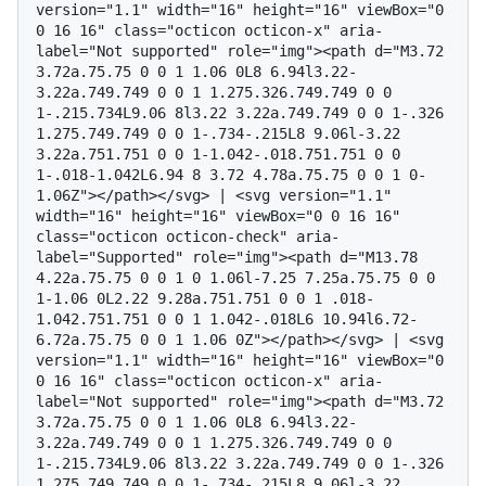
version="1.1" width="16" height="16" viewBox="0 
0 16 16" class="octicon octicon-x" aria-
label="Not supported" role="img"><path d="M3.72 
3.72a.75.75 0 0 1 1.06 0L8 6.94l3.22-
3.22a.749.749 0 0 1 1.275.326.749.749 0 0 
1-.215.734L9.06 8l3.22 3.22a.749.749 0 0 1-.326 
1.275.749.749 0 0 1-.734-.215L8 9.06l-3.22 
3.22a.751.751 0 0 1-1.042-.018.751.751 0 0 
1-.018-1.042L6.94 8 3.72 4.78a.75.75 0 0 1 0-
1.06Z"></path></svg> | <svg version="1.1" 
width="16" height="16" viewBox="0 0 16 16" 
class="octicon octicon-check" aria-
label="Supported" role="img"><path d="M13.78 
4.22a.75.75 0 0 1 0 1.06l-7.25 7.25a.75.75 0 0 
1-1.06 0L2.22 9.28a.751.751 0 0 1 .018-
1.042.751.751 0 0 1 1.042-.018L6 10.94l6.72-
6.72a.75.75 0 0 1 1.06 0Z"></path></svg> | <svg 
version="1.1" width="16" height="16" viewBox="0 
0 16 16" class="octicon octicon-x" aria-
label="Not supported" role="img"><path d="M3.72 
3.72a.75.75 0 0 1 1.06 0L8 6.94l3.22-
3.22a.749.749 0 0 1 1.275.326.749.749 0 0 
1-.215.734L9.06 8l3.22 3.22a.749.749 0 0 1-.326 
1.275.749.749 0 0 1-.734-.215L8 9.06l-3.22 