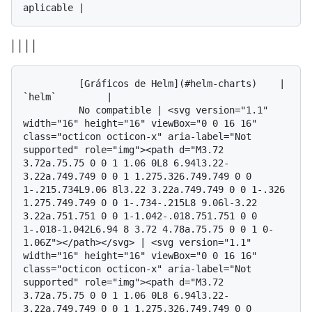
| | | |
          [Gráficos de Helm](#helm-charts)    | 
`helm`         | 

          No compatible | <svg version="1.1" 
width="16" height="16" viewBox="0 0 16 16" 
class="octicon octicon-x" aria-label="Not 
supported" role="img"><path d="M3.72 
3.72a.75.75 0 0 1 1.06 0L8 6.94l3.22-
3.22a.749.749 0 0 1 1.275.326.749.749 0 0 
1-.215.734L9.06 8l3.22 3.22a.749.749 0 0 1-.326 
1.275.749.749 0 0 1-.734-.215L8 9.06l-3.22 
3.22a.751.751 0 0 1-1.042-.018.751.751 0 0 
1-.018-1.042L6.94 8 3.72 4.78a.75.75 0 0 1 0-
1.06Z"></path></svg> | <svg version="1.1" 
width="16" height="16" viewBox="0 0 16 16" 
class="octicon octicon-x" aria-label="Not 
supported" role="img"><path d="M3.72 
3.72a.75.75 0 0 1 1.06 0L8 6.94l3.22-
3.22a.749.749 0 0 1 1.275.326.749.749 0 0 