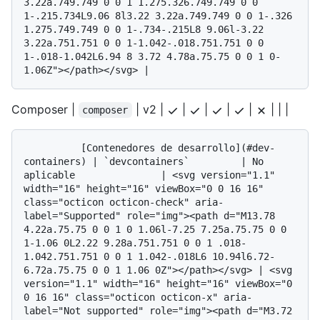
3.22a.749.749 0 0 1 1.275.326.749.749 0 0 
1-.215.734L9.06 8l3.22 3.22a.749.749 0 0 1-.326 
1.275.749.749 0 0 1-.734-.215L8 9.06l-3.22 
3.22a.751.751 0 0 1-1.042-.018.751.751 0 0 
1-.018-1.042L6.94 8 3.72 4.78a.75.75 0 0 1 0-
Composer |
| v2 |
|
|
|
|
| | |
composer
          [Contenedores de desarrollo](#dev-
containers) | `devcontainers`         | No 
aplicable               | <svg version="1.1" 
width="16" height="16" viewBox="0 0 16 16" 
class="octicon octicon-check" aria-
label="Supported" role="img"><path d="M13.78 
4.22a.75.75 0 0 1 0 1.06l-7.25 7.25a.75.75 0 0 
1-1.06 0L2.22 9.28a.751.751 0 0 1 .018-
1.042.751.751 0 0 1 1.042-.018L6 10.94l6.72-
6.72a.75.75 0 0 1 1.06 0Z"></path></svg> | <svg 
version="1.1" width="16" height="16" viewBox="0 
0 16 16" class="octicon octicon-x" aria-
label="Not supported" role="img"><path d="M3.72 