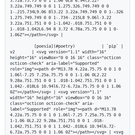
3.72a.75.75 0 0 1 1.06 0L8 6.94l3.22-
3.22a.749.749 0 0 1 1.275.326.749.749 0 0 
1-.215.734L9.06 8l3.22 3.22a.749.749 0 0 1-.326 
1.275.749.749 0 0 1-.734-.215L8 9.06l-3.22 
3.22a.751.751 0 0 1-1.042-.018.751.751 0 0 
1-.018-1.042L6.94 8 3.72 4.78a.75.75 0 0 1 0-
1.06Z"></path></svg> |

          [poesía](#poetry)           | `pip` | 
v2       | <svg version="1.1" width="16" 
height="16" viewBox="0 0 16 16" class="octicon 
octicon-check" aria-label="Supported" 
role="img"><path d="M13.78 4.22a.75.75 0 0 1 0 
1.06l-7.25 7.25a.75.75 0 0 1-1.06 0L2.22 
9.28a.751.751 0 0 1 .018-1.042.751.751 0 0 1 
1.042-.018L6 10.94l6.72-6.72a.75.75 0 0 1 1.06 
0Z"></path></svg> | <svg version="1.1" 
width="16" height="16" viewBox="0 0 16 16" 
class="octicon octicon-check" aria-
label="Supported" role="img"><path d="M13.78 
4.22a.75.75 0 0 1 0 1.06l-7.25 7.25a.75.75 0 0 
1-1.06 0L2.22 9.28a.751.751 0 0 1 .018-
1.042.751.751 0 0 1 1.042-.018L6 10.94l6.72-
6.72a.75.75 0 0 1 1.06 0Z"></path></svg> | <svg 