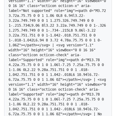
version="1.1" width="16" height="16" viewBox="0 
0 16 16" class="octicon octicon-x" aria-
label="Not supported" role="img"><path d="M3.72 
3.72a.75.75 0 0 1 1.06 0L8 6.94l3.22-
3.22a.749.749 0 0 1 1.275.326.749.749 0 0 
1-.215.734L9.06 8l3.22 3.22a.749.749 0 0 1-.326 
1.275.749.749 0 0 1-.734-.215L8 9.06l-3.22 
3.22a.751.751 0 0 1-1.042-.018.751.751 0 0 
1-.018-1.042L6.94 8 3.72 4.78a.75.75 0 0 1 0-
1.06Z"></path></svg> | <svg version="1.1" 
width="16" height="16" viewBox="0 0 16 16" 
class="octicon octicon-check" aria-
label="Supported" role="img"><path d="M13.78 
4.22a.75.75 0 0 1 0 1.06l-7.25 7.25a.75.75 0 0 
1-1.06 0L2.22 9.28a.751.751 0 0 1 .018-
1.042.751.751 0 0 1 1.042-.018L6 10.94l6.72-
6.72a.75.75 0 0 1 1.06 0Z"></path></svg> | <svg 
version="1.1" width="16" height="16" viewBox="0 
0 16 16" class="octicon octicon-check" aria-
label="Supported" role="img"><path d="M13.78 
4.22a.75.75 0 0 1 0 1.06l-7.25 7.25a.75.75 0 0 
1-1.06 0L2.22 9.28a.751.751 0 0 1 .018-
1.042.751.751 0 0 1 1.042-.018L6 10.94l6.72-
6.72a.75.75 0 0 1 1.06 0Z"></path></svg> | No 