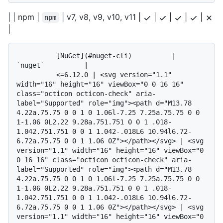
| | npm |
| v7, v8, v9, v10, v11 |
|
|
|
|
npm
|
          [NuGet](#nuget-cli)          | 
`nuget`          | 

          <=6.12.0 | <svg version="1.1" 
width="16" height="16" viewBox="0 0 16 16" 
class="octicon octicon-check" aria-
label="Supported" role="img"><path d="M13.78 
4.22a.75.75 0 0 1 0 1.06l-7.25 7.25a.75.75 0 0 
1-1.06 0L2.22 9.28a.751.751 0 0 1 .018-
1.042.751.751 0 0 1 1.042-.018L6 10.94l6.72-
6.72a.75.75 0 0 1 1.06 0Z"></path></svg> | <svg 
version="1.1" width="16" height="16" viewBox="0 
0 16 16" class="octicon octicon-check" aria-
label="Supported" role="img"><path d="M13.78 
4.22a.75.75 0 0 1 0 1.06l-7.25 7.25a.75.75 0 0 
1-1.06 0L2.22 9.28a.751.751 0 0 1 .018-
1.042.751.751 0 0 1 1.042-.018L6 10.94l6.72-
6.72a.75.75 0 0 1 1.06 0Z"></path></svg> | <svg 
version="1.1" width="16" height="16" viewBox="0 