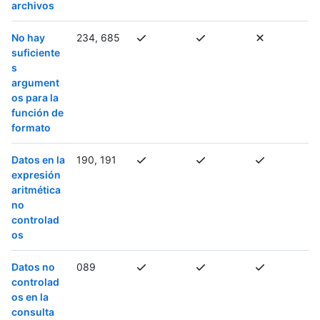
archivos
No hay
234, 685
suficiente
s
argument
os para la
función de
formato
Datos en la
190, 191
expresión
aritmética
no
controlad
os
Datos no
089
controlad
os en la
consulta