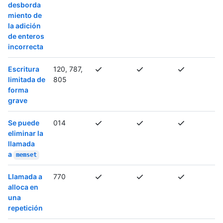
desborda
miento de
la adición
de enteros
incorrecta
Escritura
120, 787,
limitada de
805
forma
grave
Se puede
014
eliminar la
llamada
a
memset
Llamada a
770
alloca en
una
repetición