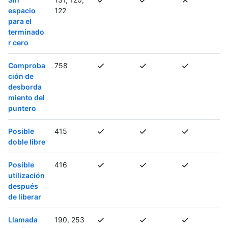
espacio
122
para el
terminado
r cero
Comproba
758
ción de
desborda
miento del
puntero
Posible
415
doble libre
Posible
416
utilización
después
de liberar
Llamada
190, 253