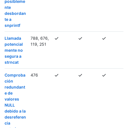
posibleme
nte
desbordan
te a
snprintf
Llamada
788, 676,
potencial
119, 251
mente no
segura a
strncat
Comproba
476
ción
redundant
e de
valores
NULL
debido a la
desreferen
cia