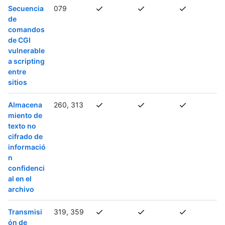
Secuencia
079
de
comandos
de CGI
vulnerable
a scripting
entre
sitios
Almacena
260, 313
miento de
texto no
cifrado de
informació
n
confidenci
al en el
archivo
Transmisi
319, 359
ón de