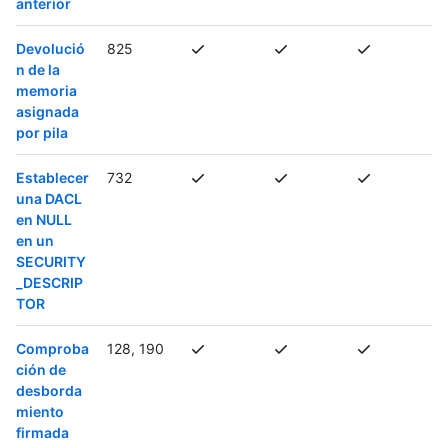
anterior
Devolució
825
n de la
memoria
asignada
por pila
Establecer
732
una DACL
en NULL
en un
SECURITY
_DESCRIP
TOR
Comproba
128, 190
ción de
desborda
miento
firmada