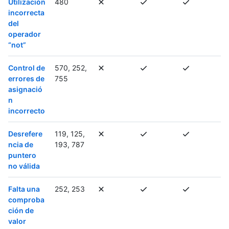
Utilización
480
incorrecta
del
operador
“not”
Control de
570, 252,
errores de
755
asignació
n
incorrecto
Desrefere
119, 125,
ncia de
193, 787
puntero
no válida
Falta una
252, 253
comproba
ción de
valor