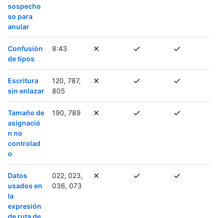
sospecho
so para
anular
Confusión
8:43
de tipos
Escritura
120, 787,
sin enlazar
805
Tamaño de
190, 789
asignació
n no
controlad
o
Datos
022, 023,
usados en
036, 073
la
expresión
de ruta de