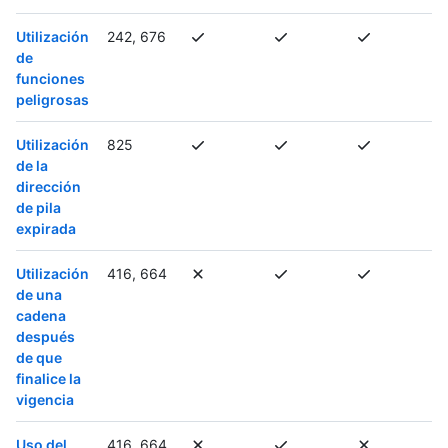
Utilización
242, 676
de
funciones
peligrosas
Utilización
825
de la
dirección
de pila
expirada
Utilización
416, 664
de una
cadena
después
de que
finalice la
vigencia
Uso del
416, 664