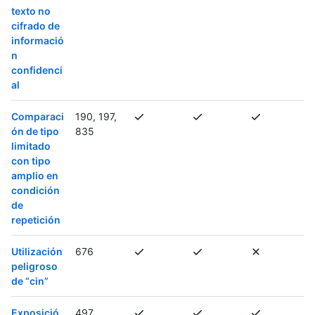
texto no
cifrado de
informació
n
confidenci
al
Comparaci
190, 197,
ón de tipo
835
limitado
con tipo
amplio en
condición
de
repetición
Utilización
676
peligroso
de “cin”
Exposició
497