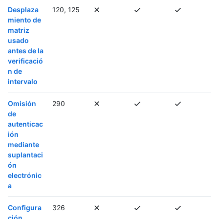
Desplaza
120, 125
miento de
matriz
usado
antes de la
verificació
n de
intervalo
Omisión
290
de
autenticac
ión
mediante
suplantaci
ón
electrónic
a
Configura
326
ción