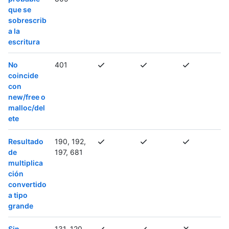
que se
sobrescrib
a la
escritura
No
401
coincide
con
new/free o
malloc/del
ete
Resultado
190, 192,
de
197, 681
multiplica
ción
convertido
a tipo
grande
Sin
131, 120,