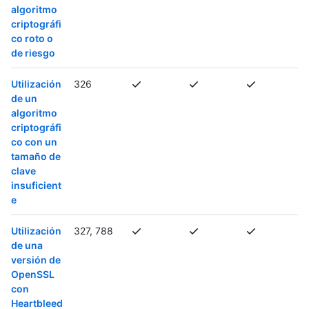
algoritmo
criptográfi
co roto o
de riesgo
Utilización
326
de un
algoritmo
criptográfi
co con un
tamaño de
clave
insuficient
e
Utilización
327, 788
de una
versión de
OpenSSL
con
Heartbleed