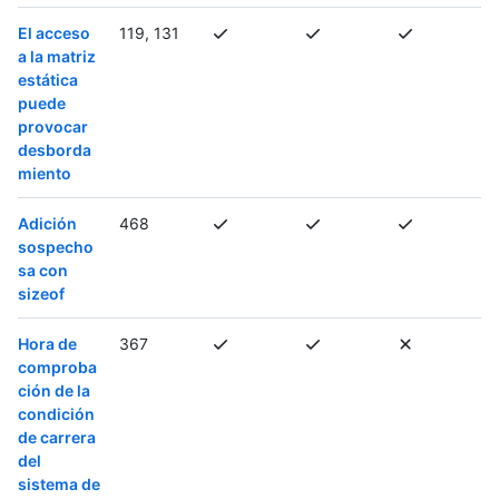
El acceso
119, 131
a la matriz
estática
puede
provocar
desborda
miento
Adición
468
sospecho
sa con
sizeof
Hora de
367
comproba
ción de la
condición
de carrera
del
sistema de