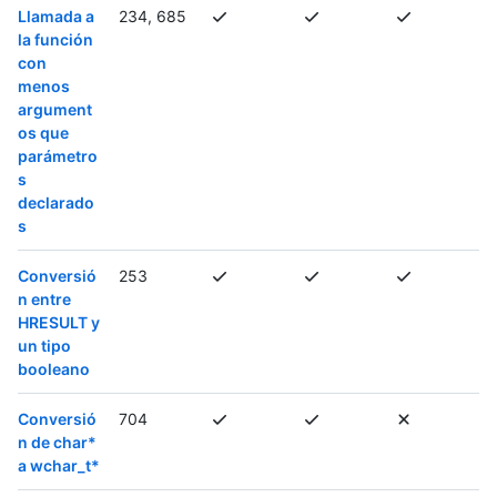
Llamada a
234, 685
la función
con
menos
argument
os que
parámetro
s
declarado
s
Conversió
253
n entre
HRESULT y
un tipo
booleano
Conversió
704
n de char*
a wchar_t*