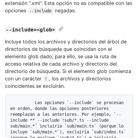
extensión ".xml". Esta opción no es compatible con las
opciones
negadas.
--include
--include=<glob>
Incluye todos los archivos y directorios del árbol de
directorios de búsqueda que coincidan con el
elemento glob dado; para ello, se usa la ruta de
acceso relativa de cada archivo y directorio del
directorio de búsqueda. Si el elemento glob comienza
con un carácter
, los archivos y directorios
!
coincidentes se excluirán.
          Las opciones `--include` se procesan 
en orden, donde las opciones posteriores 
reemplazan a las anteriores. Por ejemplo, `--
include ** --include !sub/*.ts --include 
sub/main.*` incluiría `sub/main.ts` (porque lo 
incluye `sub/main.*`), excluiría `sub/index.ts` 
(porque lo excluye `!sub/*.ts`) e incluiría 