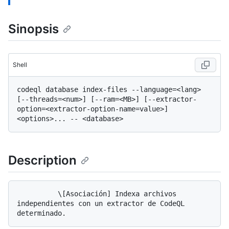
Sinopsis
Shell
codeql database index-files --language=<lang> 
[--threads=<num>] [--ram=<MB>] [--extractor-
option=<extractor-option-name=value>] 
Description
          \[Asociación] Indexa archivos 
independientes con un extractor de CodeQL 