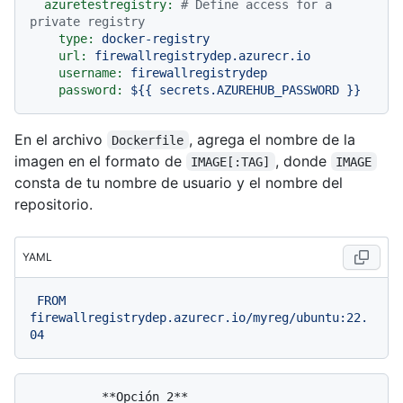
azuretestregistry:
# Define access for a 
private registry
type:
docker-registry
url:
firewallregistrydep.azurecr.io
username:
firewallregistrydep
password:
${{
secrets.AZUREHUB_PASSWORD
}}
En el archivo
, agrega el nombre de la
Dockerfile
imagen en el formato de
, donde
IMAGE[:TAG]
IMAGE
consta de tu nombre de usuario y el nombre del
repositorio.
YAML
FROM
firewallregistrydep.azurecr.io/myreg/ubuntu:22.
04