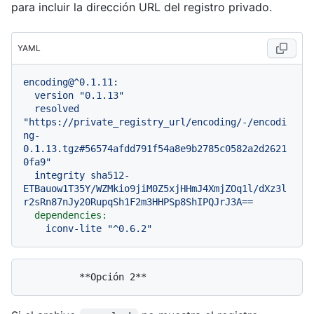
para incluir la dirección URL del registro privado.
YAML
encoding@^0.1.11:
version
"0.1.13"
resolved
"https://private_registry_url/encoding/-/encodi
ng-
0.1.13.tgz#56574afdd791f54a8e9b2785c0582a2d2621
0fa9"
integrity
sha512-
ETBauow1T35Y/WZMkio9jiM0Z5xjHHmJ4XmjZOq1l/dXz3l
r2sRn87nJy20RupqSh1F2m3HHPSp8ShIPQJrJ3A==
dependencies:
iconv-lite
"^0.6.2"