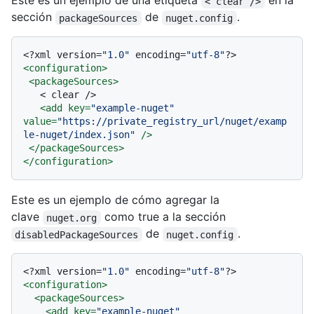
Este es un ejemplo de una etiqueta
en la
< clear />
sección
de
.
packageSources
nuget.config
<?xml version=
"1.0"
 encoding=
"utf-8"
?>
<
configuration
>
<
packageSources
>
   < clear />

<
add
key
=
"example-nuget"
value
=
"https://private_registry_url/nuget/examp
le-nuget/index.json"
 />
</
packageSources
>
</
configuration
>
Este es un ejemplo de cómo agregar la
clave
como true a la sección
nuget.org
de
.
disabledPackageSources
nuget.config
<?xml version=
"1.0"
 encoding=
"utf-8"
?>
<
configuration
>
<
packageSources
>
<
add
key
=
"example-nuget"