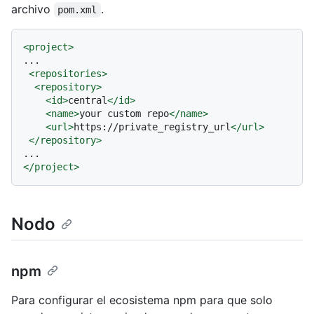
archivo
.
pom.xml
<
project
>
...

<
repositories
>
<
repository
>
<
id
>
central
</
id
>
<
name
>
your custom repo
</
name
>
<
url
>
https://private_registry_url
</
url
>
</
repository
>
</
project
>
Nodo
npm
Para configurar el ecosistema npm para que solo