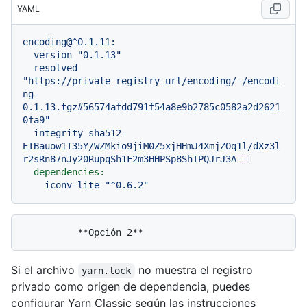
YAML
encoding@^0.1.11:
version
"0.1.13"
resolved
"https://private_registry_url/encoding/-/encodi
ng-
0.1.13.tgz#56574afdd791f54a8e9b2785c0582a2d2621
0fa9"
integrity
sha512-
ETBauow1T35Y/WZMkio9jiM0Z5xjHHmJ4XmjZOq1l/dXz3l
r2sRn87nJy20RupqSh1F2m3HHPSp8ShIPQJrJ3A==
dependencies:
iconv-lite
"^0.6.2"
Si el archivo
no muestra el registro
yarn.lock
privado como origen de dependencia, puedes
configurar Yarn Classic según las instrucciones