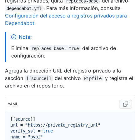
registros privados, quita
del archivo
replaces-base
. Para más información, consulta
dependabot.yml
Configuración del acceso a registros privados para
Dependabot
.
Nota:
Elimine
del archivo de
replaces-base: true
configuración.
Agrega la dirección URL del registro privado a la
sección
del archivo
y registra el
[[source]]
Pipfile
archivo en el repositorio.
YAML
[[
source
url
=
"https://private_registry_url"
verify_ssl
=
true
name
=
"pypi"