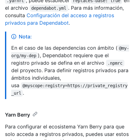
, puede establecer
en
.yarnrc
replaces-base: true
el archivo
. Para más información,
dependabot.yml
consulta
Configuración del acceso a registros
privados para Dependabot
.
Nota:
En el caso de las dependencias con ámbito (
@my-
), Dependabot requiere que el
org/my-dep
registro privado se defina en el archivo
.npmrc
del proyecto. Para definir registros privados para
ámbitos individuales,
usa
@myscope:registry=https://private_registry
.
_url
Yarn Berry
Para configurar el ecosistema Yarn Berry para que
solo acceda a registros privados, puedes usar estos