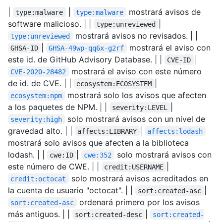
|
|
mostrará avisos de
type:malware
type:malware
software malicioso. | |
|
type:unreviewed
mostrará avisos no revisados. | |
type:unreviewed
|
mostrará el aviso con
GHSA-ID
GHSA-49wp-qq6x-g2rf
este id. de GitHub Advisory Database. | |
|
CVE-ID
mostrará el aviso con este número
CVE-2020-28482
de id. de CVE. | |
|
ecosystem:ECOSYSTEM
mostrará solo los avisos que afecten
ecosystem:npm
a los paquetes de NPM. | |
|
severity:LEVEL
solo mostrará avisos con un nivel de
severity:high
gravedad alto. | |
|
affects:LIBRARY
affects:lodash
mostrará solo avisos que afecten a la biblioteca
lodash. | |
|
solo mostrará avisos con
cwe:ID
cwe:352
este número de CWE. | |
|
credit:USERNAME
solo mostrará avisos acreditados en
credit:octocat
la cuenta de usuario "octocat". | |
|
sort:created-asc
ordenará primero por los avisos
sort:created-asc
más antiguos. | |
|
sort:created-desc
sort:created-