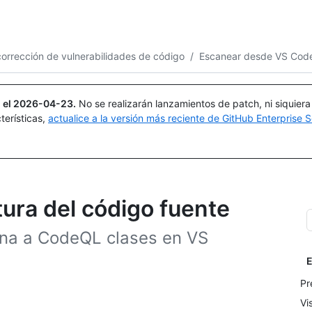
Buscar o preguntar
Copilot
orrección de vulnerabilidades de código
/
Escanear desde VS Cod
 el
2026-04-23
.
No se realizarán lanzamientos de patch, ni siquier
terísticas,
actualice a la versión más reciente de GitHub Enterprise S
tura del código fuente
gna a CodeQL clases en VS
E
Pr
Vi