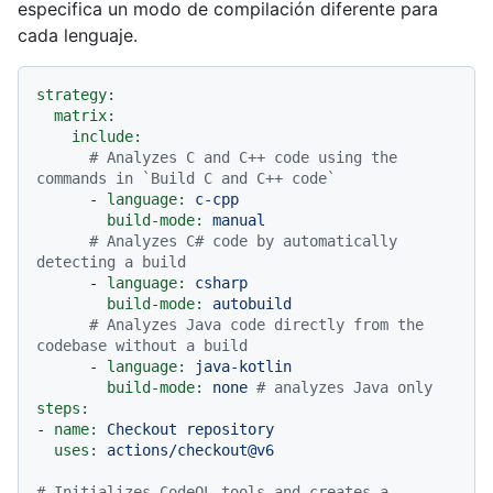
especifica un modo de compilación diferente para
cada lenguaje.
strategy:
matrix:
include:
# Analyzes C and C++ code using the 
commands in `Build C and C++ code`
-
language:
c-cpp
build-mode:
manual
# Analyzes C# code by automatically 
detecting a build
-
language:
csharp
build-mode:
autobuild
# Analyzes Java code directly from the 
codebase without a build
-
language:
java-kotlin
build-mode:
none
# analyzes Java only
steps:
-
name:
Checkout
repository
uses:
actions/checkout@v6
# Initializes CodeQL tools and creates a 