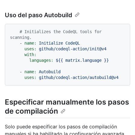
Uso del paso Autobuild
# Initializes the CodeQL tools for 
scanning.
-
name:
Initialize
CodeQL
uses:
github/codeql-action/init@v4
with:
languages:
${{
matrix.language
}}
-
name:
Autobuild
uses:
github/codeql-action/autobuild@v4
Especificar manualmente los pasos
de compilación
Solo puede especificar los pasos de compilación
manuales si ha habilitado la configuración avanzada,