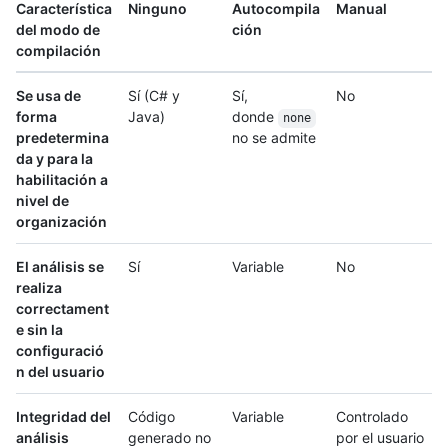
Característica
Ninguno
Autocompila
Manual
del modo de
ción
compilación
Se usa de
Sí (C# y
Sí,
No
forma
Java)
donde
none
predetermina
no se admite
da y para la
habilitación a
nivel de
organización
El análisis se
Sí
Variable
No
realiza
correctament
e sin la
configuració
n del usuario
Integridad del
Código
Variable
Controlado
análisis
generado no
por el usuario