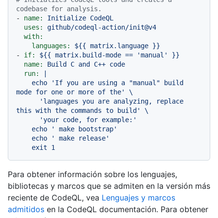
codebase for analysis.
-
name:
Initialize
CodeQL
uses:
github/codeql-action/init@v4
with:
languages:
${{
matrix.language
}}
-
if:
${{
matrix.build-mode
==
'manual'
}}
name:
Build
C
and
C++
code
run:
|

    echo 'If you are using a "manual" build 
mode for one or more of the' \

      'languages you are analyzing, replace 
this with the commands to build' \

      'your code, for example:'

    echo ' make bootstrap'

    echo ' make release'

Para obtener información sobre los lenguajes,
bibliotecas y marcos que se admiten en la versión más
reciente de CodeQL, vea
Lenguajes y marcos
admitidos
en la CodeQL documentación. Para obtener