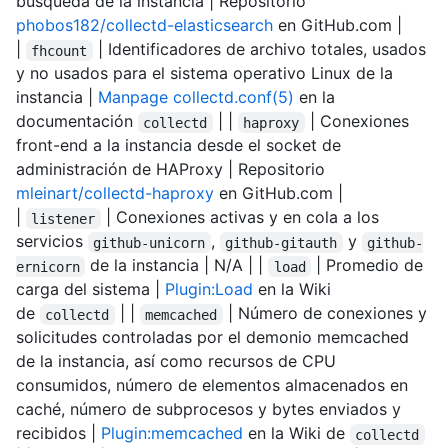
búsqueda de la instancia | Repositorio
phobos182/collectd-elasticsearch
en GitHub.com |
|
| Identificadores de archivo totales, usados
fhcount
y no usados para el sistema operativo Linux de la
instancia |
Manpage collectd.conf(5)
en la
documentación
| |
| Conexiones
collectd
haproxy
front-end a la instancia desde el socket de
administración de HAProxy | Repositorio
mleinart/collectd-haproxy
en GitHub.com |
|
| Conexiones activas y en cola a los
listener
servicios
,
y
github-unicorn
github-gitauth
github-
de la instancia | N/A | |
| Promedio de
ernicorn
load
carga del sistema |
Plugin:Load
en la Wiki
de
| |
| Número de conexiones y
collectd
memcached
solicitudes controladas por el demonio memcached
de la instancia, así como recursos de CPU
consumidos, número de elementos almacenados en
caché, número de subprocesos y bytes enviados y
recibidos |
Plugin:memcached
en la Wiki de
collectd