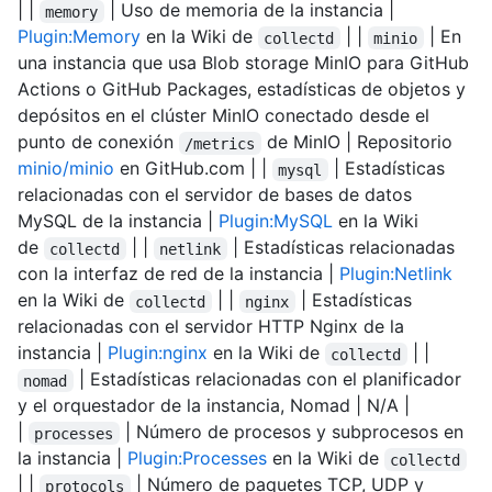
| |
| Uso de memoria de la instancia |
memory
Plugin:Memory
en la Wiki de
| |
| En
collectd
minio
una instancia que usa Blob storage MinIO para GitHub
Actions o GitHub Packages, estadísticas de objetos y
depósitos en el clúster MinIO conectado desde el
punto de conexión
de MinIO | Repositorio
/metrics
minio/minio
en GitHub.com | |
| Estadísticas
mysql
relacionadas con el servidor de bases de datos
MySQL de la instancia |
Plugin:MySQL
en la Wiki
de
| |
| Estadísticas relacionadas
collectd
netlink
con la interfaz de red de la instancia |
Plugin:Netlink
en la Wiki de
| |
| Estadísticas
collectd
nginx
relacionadas con el servidor HTTP Nginx de la
instancia |
Plugin:nginx
en la Wiki de
| |
collectd
| Estadísticas relacionadas con el planificador
nomad
y el orquestador de la instancia, Nomad | N/A |
|
| Número de procesos y subprocesos en
processes
la instancia |
Plugin:Processes
en la Wiki de
collectd
| |
| Número de paquetes TCP, UDP y
protocols