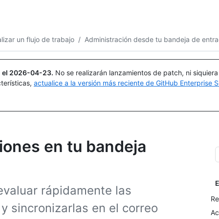
Buscar o preguntar
Copilot
lizar un flujo de trabajo
/
Administración desde tu bandeja de entr
 el
2026-04-23
.
No se realizarán lanzamientos de patch, ni siquier
terísticas,
actualice a la versión más reciente de GitHub Enterprise S
ciones en tu bandeja
E
evaluar rápidamente las
Re
 y sincronizarlas en el correo
Ac