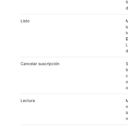
t
d
Listo
M
l
t
L
d
Cancelar suscripción
S
b
c
o
o
Lectura
M
n
l
n