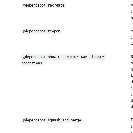
V
@dependabot recreate
c
h
V
@dependabot reopen
c
c
R
@dependabot show DEPENDENCY_NAME ignore 
o
conditions
l
t
d
e
c
d
d
F
@dependabot squash and merge
s
s