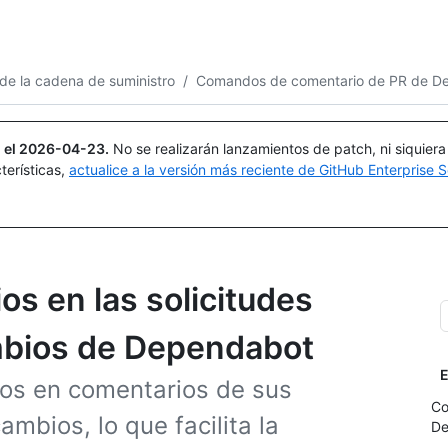
Buscar o preguntar
Copilot
de la cadena de suministro
/
Comandos de comentario de PR de D
 el
2026-04-23
.
No se realizarán lanzamientos de patch, ni siquier
terísticas,
actualice a la versión más reciente de GitHub Enterprise S
s en las solicitudes
mbios de Dependabot
E
s en comentarios de sus
Co
ambios, lo que facilita la
De