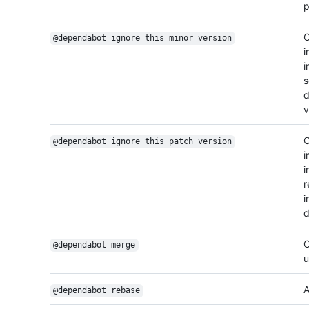
p
C
@dependabot ignore this minor version
i
i
s
d
v
C
@dependabot ignore this patch version
i
i
r
i
d
C
@dependabot merge
u
A
@dependabot rebase