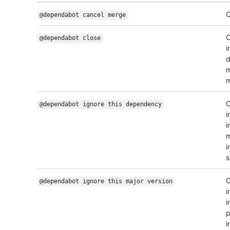
C
@dependabot cancel merge
C
@dependabot close
i
d
m
m
C
@dependabot ignore this dependency
i
i
m
i
s
C
@dependabot ignore this major version
i
i
p
i