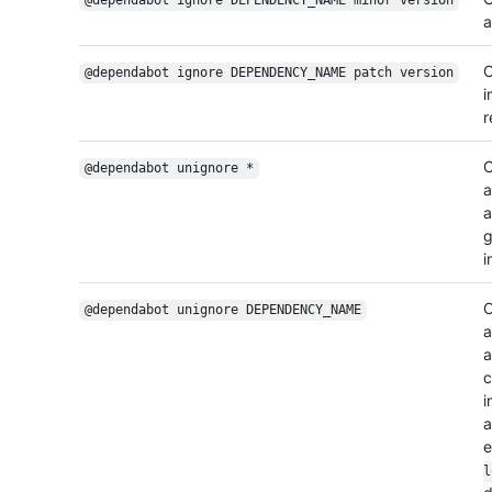
@dependabot ignore DEPENDENCY_NAME minor version
a
C
@dependabot ignore DEPENDENCY_NAME patch version
i
r
C
@dependabot unignore *
a
a
g
i
C
@dependabot unignore DEPENDENCY_NAME
a
a
c
i
a
e
l