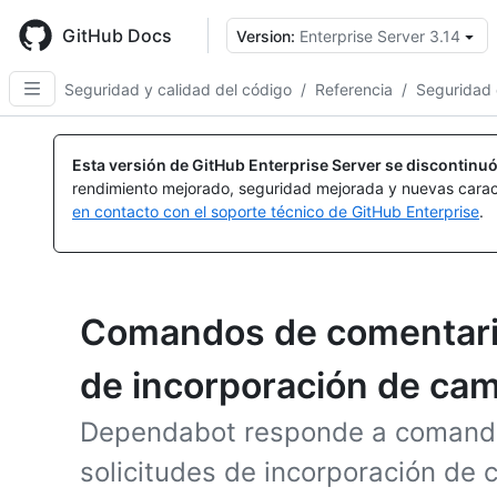
Skip
to
GitHub Docs
Version:
Enterprise Server 3.14
main
content
Seguridad y calidad del código
/
Referencia
/
Seguridad 
Esta versión de GitHub Enterprise Server se discontinuó
rendimiento mejorado, seguridad mejorada y nuevas carac
en contacto con el soporte técnico de GitHub Enterprise
.
Comandos de comentario
de incorporación de ca
Dependabot responde a comando
solicitudes de incorporación de c