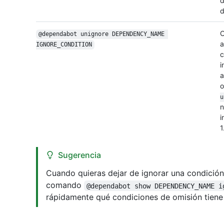
d
d
C
@dependabot unignore DEPENDENCY_NAME 
a
IGNORE_CONDITION
c
i
a
o
u
n
i
1
Sugerencia
Cuando quieras dejar de ignorar una condición 
comando
@dependabot show DEPENDENCY_NAME i
rápidamente qué condiciones de omisión tien