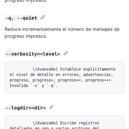
-q, --quiet
Reduce incrementalmente el número de mensajes de
progreso impresos.
--verbosity=<level>
          \[Avanzado] Establece explícitamente 
el nivel de detalle en errores, advertencias, 
progreso, progreso+, progreso++, progreso+++. 
--logdir=<dir>
          \[Avanzado] Escribe registros 
detallados en uno o varios archivos del 